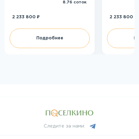
8.76 соток
₽
₽
2 233 800
2 233 800
Подробнее
П
Следите за нами: