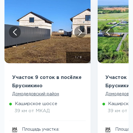
1
/
9
Участок 9 соток в посёлке
Участок 9
Брусникино
Брусникин
Домодедовский район
Домодедовск
Каширское шоссе
Каширско
39 км от МКАД
39 км от 
Площадь участка:
Площадь