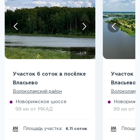
1
/
8
Участок 6 соток в посёлке
Участок 6
Власьево
Власьево
Волоколамский район
Волоколамск
Новорижское шоссе
Новорижс
99 км от МКАД
99 км от 
Площадь участка:
Площадь
6.11 соток