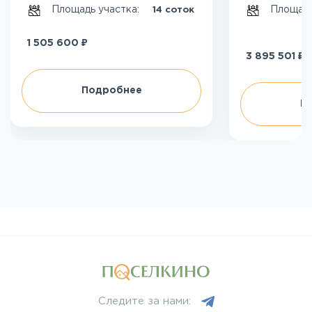
Площадь участка:
Площадь
14 соток
₽
1 505 600
₽
3 895 501
Подробнее
П
Следите за нами: