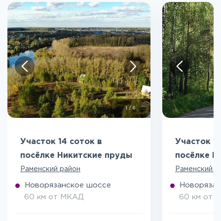
1
/
6
Участок 14 соток в
Участок 10
посёлке Никитские пруды
посёлке Н
Раменский район
Раменский р
Новорязанское шоссе
Новорязан
60 км от МКАД
60 км от 