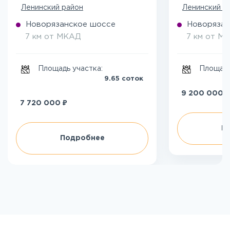
Ленинский район
Ленинский р
Новорязанское шоссе
Новорязан
7 км от МКАД
7 км от М
Площадь участка:
Площадь
9.65 соток
₽
9 200 000
₽
7 720 000
П
Подробнее