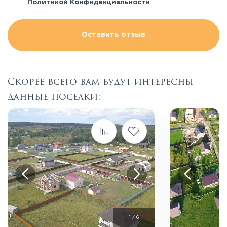
Политикой Конфиденциальности
Оставить отзыв
Скорее всего вам будут интересны
данные поселки:
Посмотреть все фото
Пос
1
/
6