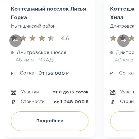
Коттеджный поселок Лисья
Коттеджны
Горка
Хилл
Мытищинский район
Дмитровский
4.6
Дмитровское шоссе
Дмитров
48 км от МКАД
40 км от
₽
₽
₽
Сотка:
Сотка:
От
156 000
Участки:
Участки
от 8 до 16 соток
₽
1 248 000
Стоимость:
Стоимос
от
Подробнее
П