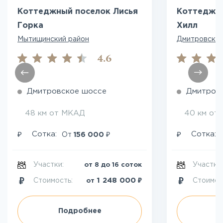
Коттеджный поселок Лисья
Коттеджны
Горка
Хилл
Мытищинский район
Дмитровский
4.6
Дмитровское шоссе
Дмитров
48 км от МКАД
40 км от
₽
₽
₽
Сотка:
Сотка:
От
156 000
Участки:
Участки
от 8 до 16 соток
₽
1 248 000
Стоимость:
Стоимос
от
Подробнее
П