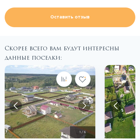
Оставить отзыв
Скорее всего вам будут интересны
данные поселки:
Посмотреть все фото
Пос
1
/
6