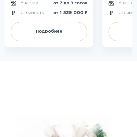
Участки:
Участки
от 7 до 9 соток
₽
1 539 000
Стоимость:
Стоимос
от
Подробнее
П