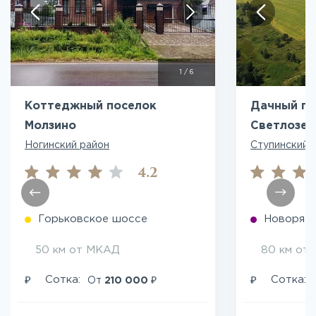
Посмотреть все фото
Пос
1
/
6
Коттеджный поселок
Дачный по
Молзино
Светлозер
Ногинский район
Ступинский 
4.2
Горьковское шоссе
Новоряза
50 км от МКАД
80 км от
₽
₽
₽
Сотка:
Сотка:
От
210 000