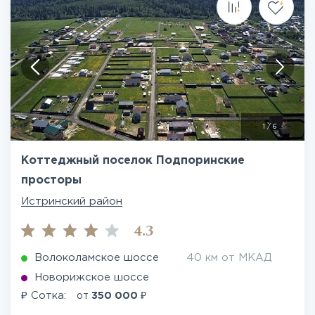
1
/
6
Коттеджный поселок Подпоринские
просторы
Истринский район
4.3
Волоколамское шоссе
40 км от МКАД
Новорижское шоссе
₽
₽
Сотка:
от
350 000