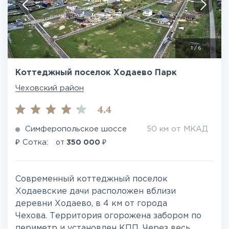
1
/
6
Коттеджный поселок Ходаево Парк
Чеховский район
4.4
Симферопольское шоссе
50 км от МКАД
₽
₽
Сотка:
от
350 000
Современный коттеджный поселок
Ходаевские дачи расположен вблизи
деревни Ходаево, в 4 км от города
Чехова. Территория огорожена забором по
периметр и установлен КПП. Через весь