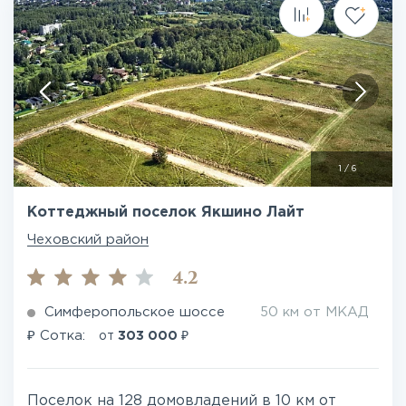
1
/
6
Коттеджный поселок Якшино Лайт
Чеховский район
4.2
Симферопольское шоссе
50 км от МКАД
₽
₽
Сотка:
от
303 000
Поселок на 128 домовладений в 10 км от