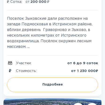
₽
₽
Сотка:
от
200 000
Поселок Зыковские дали расположен на
западе Подмосковья в Истринском районе,
вблизи деревень Граворново и Зыково, в
нескольких километрах от Истринского
водохранилища. Посёлок окружен лесным
массивом. ...
Участки:
от 6 до 9 соток
₽
Стоимость:
от
1 230 000
Подробнее