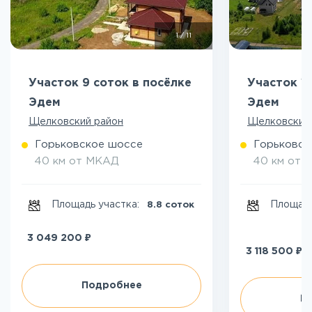
1
/
11
Участок 9 соток в посёлке
Участок 11
Эдем
Эдем
Щелковский район
Щелковский
Горьковское шоссе
Горьковск
40 км от МКАД
40 км от 
Площадь участка:
Площадь
8.8 соток
₽
3 049 200
₽
3 118 500
Подробнее
П