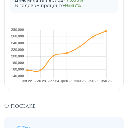
Динамика за период
+75.65%
В годовом проценте
+6.67%
О поселке