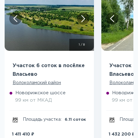
1
/
8
Участок 6 соток в посёлке
Участок 6
Власьево
Власьево
Волоколамский район
Волоколамск
Новорижское шоссе
Новорижс
99 км от МКАД
99 км от 
Площадь участка:
Площадь
6.11 соток
₽
₽
1 411 410
1 432 200