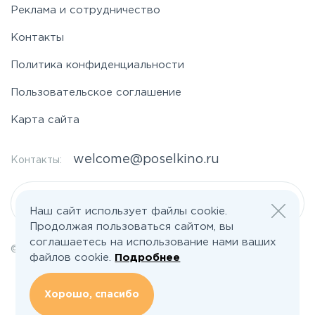
Реклама и сотрудничество
Контакты
Политика конфиденциальности
Пользовательское соглашение
Карта сайта
welcome@poselkino.ru
Контакты:
Написать нам
Наш сайт использует файлы cookie.
Продолжая пользоваться сайтом, вы
соглашаетесь на использование нами ваших
© 2026 Все права защищены | poselkino.ru
файлов cookie.
Подробнее
ИП Маслов Дмитрий Валерьевич
ИНН 503406273833
+79647266008
Хорошо, спасибо
142613, Московская область, Орехово-Зуево, ул. Северная, д.14, кв.145