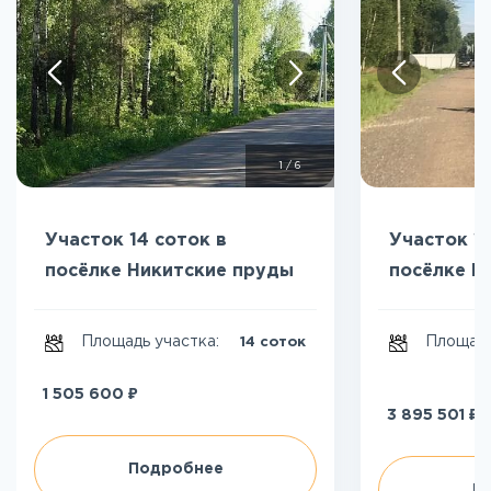
1
/
6
Участок 14 соток в
Участок 10
посёлке Никитские пруды
посёлке Н
Площадь участка:
Площадь
14 соток
₽
1 505 600
₽
3 895 501
Подробнее
П