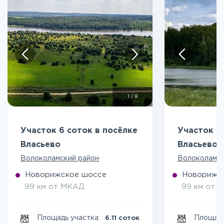
1
/
8
Участок 6 соток в посёлке
Участок 6
Власьево
Власьево
Волоколамский район
Волоколамск
Новорижское шоссе
Новорижс
99 км от МКАД
99 км от 
Площадь участка:
Площадь
6.11 соток