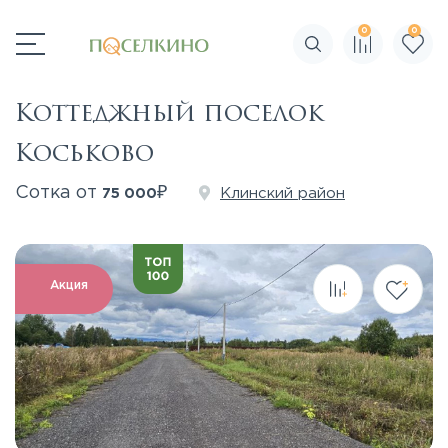
0
0
Поиск по сайту
Коттеджный поселок
Коськово
₽
Сотка от
Клинский район
75 000
Акция