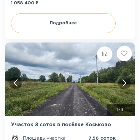
₽
1 058 400
Подробнее
1
/
5
Участок 8 соток в посёлке Коськово
Площадь участка:
7.56 соток