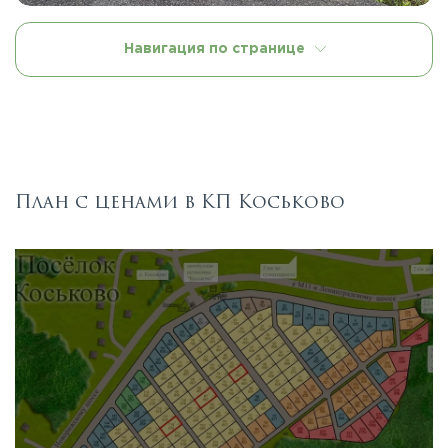
Навигация по странице
План с ценами в КП Коськово