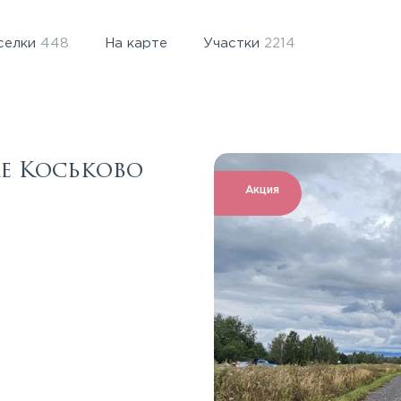
селки
448
На карте
Участки
2214
е Коськово
Акция