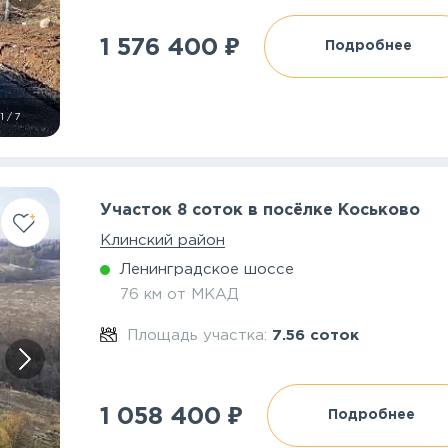
₽
1 576 400
Подробнее
1
/
7
Участок 8 соток в посёлке Коськово
Клинский район
Ленинградское шоссе
76 км от МКАД
Площадь участка:
7.56 соток
₽
1 058 400
Подробнее