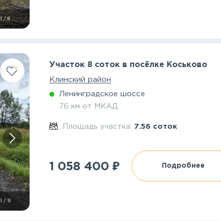
1
/
8
Участок 8 соток в посёлке Коськово
Клинский район
Ленинградское шоссе
76 км от МКАД
Площадь участка:
7.56 соток
₽
1 058 400
Подробнее
1
/
9