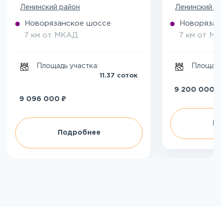
Ленинский район
Ленинский р
Новорязанское шоссе
Новорязан
7 км от МКАД
7 км от М
Площадь участка:
Площадь
11.37 соток
₽
9 200 000
₽
9 096 000
П
Подробнее