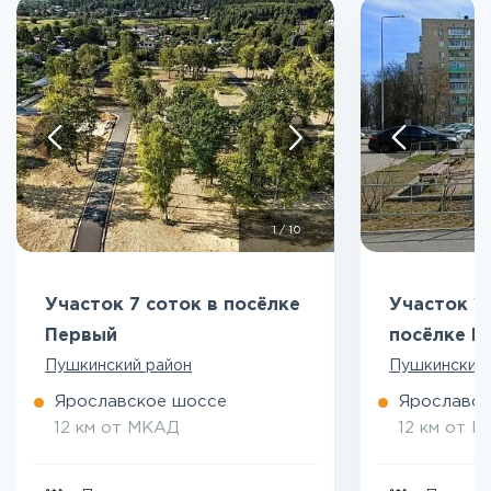
1
/
10
Участок 7 соток в посёлке
Участок 10
Первый
посёлке П
Пушкинский район
Пушкинский 
Ярославское шоссе
Ярославск
12 км от МКАД
12 км от 