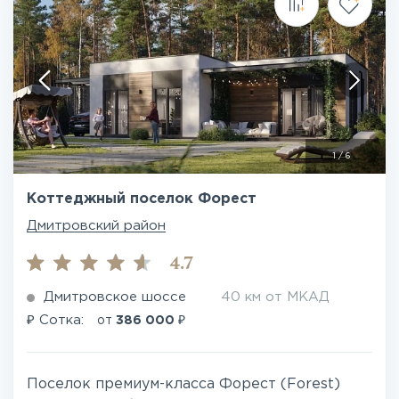
1
/
6
Коттеджный поселок Форест
Дмитровский район
4.7
Дмитровское шоссе
40 км от МКАД
₽
₽
Сотка:
от
386 000
Поселок премиум-класса Форест (Forest)