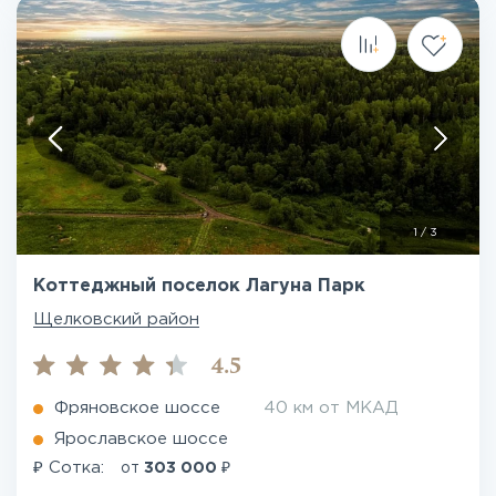
1
/
3
Коттеджный поселок Лагуна Парк
Щелковский район
4.5
Фряновское шоссе
40 км от МКАД
Ярославское шоссе
₽
₽
Сотка:
от
303 000