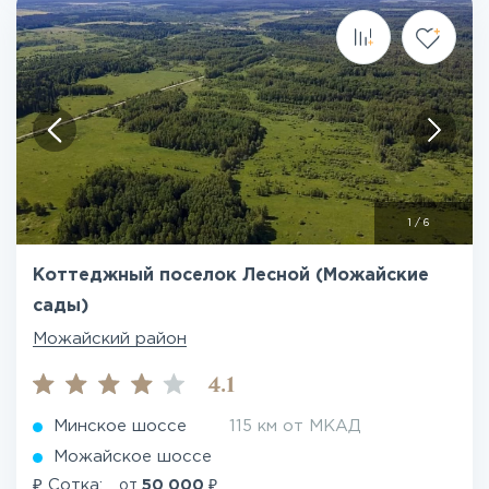
1
/
6
Коттеджный поселок Лесной (Можайские
сады)
Можайский район
4.1
Минское шоссе
115 км от МКАД
Можайское шоссе
₽
₽
Сотка:
от
50 000