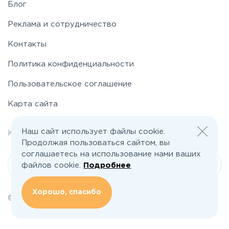
Блог
Реклама и сотрудничество
Контакты
Политика конфиденциальности
Пользовательское соглашение
Карта сайта
Наш сайт использует файлы cookie.
welcome@poselkino.ru
Контакты:
Продолжая пользоваться сайтом, вы
соглашаетесь на использование нами ваших
Написать нам
файлов cookie.
Подробнее
Хорошо, спасибо
© 2026 Все права защищены | poselkino.ru
ИП Маслов Дмитрий Валерьевич
ИНН 503406273833
+79647266008