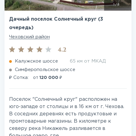
1
/
6
Дачный поселок Солнечный круг (3
очередь)
Чеховский район
4.2
Калужское шоссе
65 км от МКАД
Симферопольское шоссе
₽
₽
Сотка:
от
120 000
Поселок "Солнечный круг" расположен на
юго-западе от столицы и в 16 км от г. Чехова.
В соседних деревнях есть продуктовые и
промтоварные магазины. В километре к
северу река Никажель разливается в
большое озеро, где ...