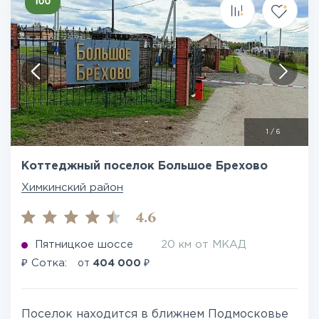
1
/
6
Коттеджный поселок Большое Брехово
Химкинский район
4.6
Пятницкое шоссе
20 км от МКАД
₽
₽
Сотка:
от
404 000
Поселок находится в ближнем Подмосковье