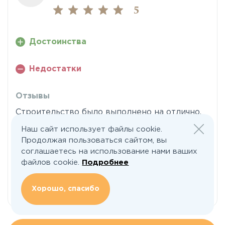
5
Достоинства
Недостатки
Отзывы
Строительство было выполнено на отлично,
качество работы бригады заслуживает самых
Наш сайт использует файлы cookie.
высоких похвал. Условия ипотеки,
Продолжая пользоваться сайтом, вы
предоставленные компанией, оказались
соглашаетесь на использование нами ваших
очень выгодными, так что с компанией нам
файлов cookie.
Подробнее
очень и очень повезло. Мы не
разочаровались!
Хорошо, спасибо