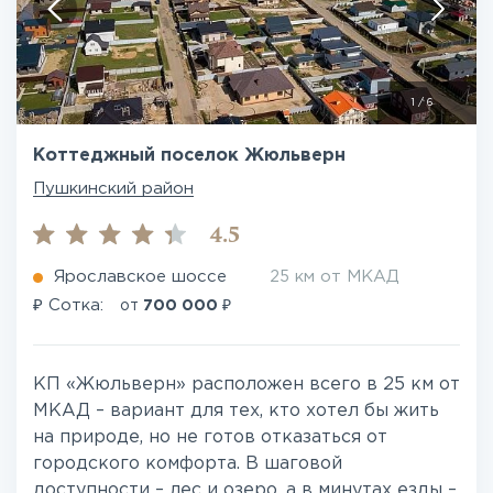
1
/
6
Коттеджный поселок Жюльверн
Пушкинский район
4.5
Ярославское шоссе
25 км от МКАД
₽
₽
Сотка:
от
700 000
КП «Жюльверн» расположен всего в 25 км от
МКАД – вариант для тех, кто хотел бы жить
на природе, но не готов отказаться от
городского комфорта. В шаговой
доступности – лес и озеро, а в минутах езды –