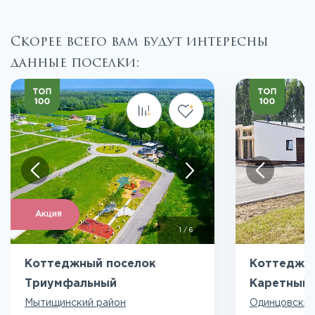
Скорее всего вам будут интересны
данные поселки:
Посмотреть все фото
Пос
Акция
1
/
6
Коттеджный поселок
Коттеджн
Триумфальный
Каретный 
Мытищинский район
Одинцовский