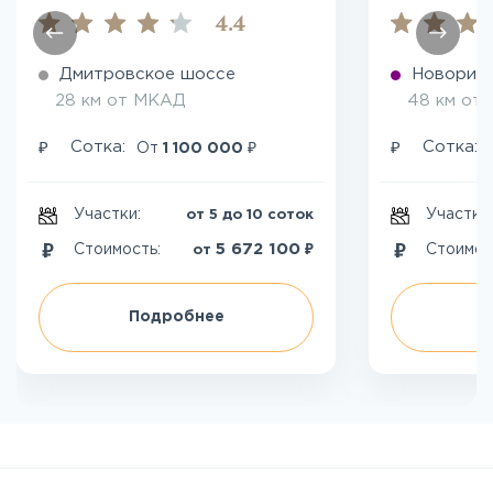
4.4
Дмитровское шоссе
Новориж
28 км от МКАД
48 км от
₽
₽
₽
Сотка:
Сотка:
От
1 100 000
Участки:
Участки
от 5 до 10 соток
₽
5 672 100
Стоимость:
Стоимос
от
Подробнее
П