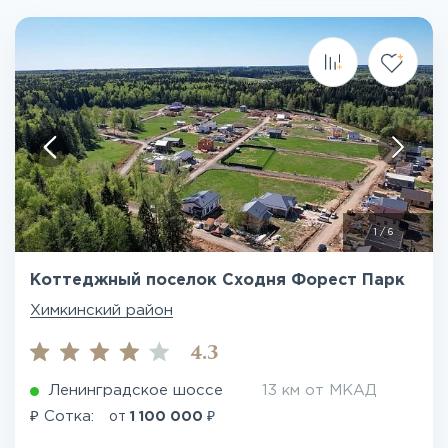
1
/
6
Коттеджный поселок Сходня Форест Парк
Химкинский район
4.3
Ленинградское шоссе
13 км от МКАД
₽
₽
Сотка:
от
1 100 000