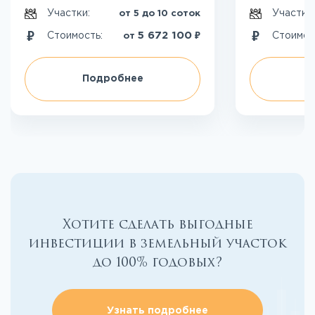
Участки:
Участки
от 5 до 10 соток
₽
5 672 100
Стоимость:
Стоимос
от
Подробнее
П
Хотите сделать выгодные
инвестиции в земельный участок
до 100% годовых?
Узнать подробнее