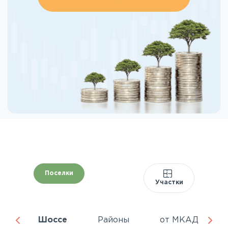
Поселки
Участки
ня
Шоссе
Районы
от МКАД