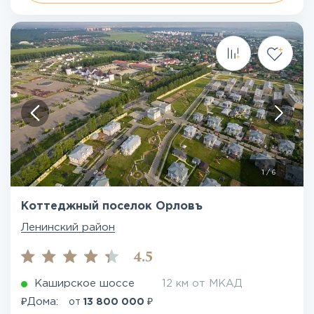
1
/
6
Коттеджный поселок Орловъ
Ленинский район
4.5
Каширское шоссе
12 км от МКАД
₽
₽
Дома:
от
13 800 000