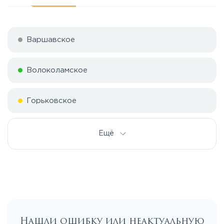
Варшавское
Волоколамское
Горьковское
Дмитровское
Ещё
Егорьевское
Калужское
Нашли ошибку или неактуальную
Каширское