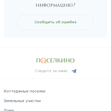
информацию?
Киевское
Сообщить об ошибке
Ленинградское
Лихачевское
Минское
Следите за нами:
Можайское
Новорижское
Коттеджные поселки
Земельные участки
Новорязанское
Дома