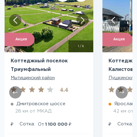
Акция
Акция
1
/
6
Коттеджный поселок
Коттеджн
Триумфальный
Калистово
Мытищинский район
Пушкинский 
4.4
Дмитровское шоссе
Ярославс
28 км от МКАД
42 км от
₽
₽
₽
Сотка:
Сотка:
От
1 100 000