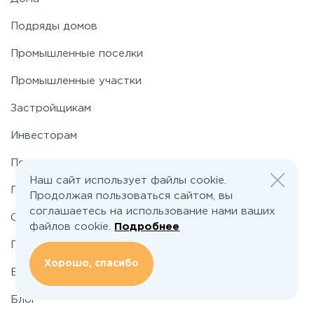
Подряды домов
Носовихинское
Промышленные поселки
Пятницкое
Промышленные участки
Застройщикам
Рогачёвское
Инвесторам
Рублево-Успенское
По шоссе
Наш сайт использует файлы cookie.
По районам
Продолжая пользоваться сайтом, вы
Симферопольское
соглашаетесь на использование нами ваших
О проекте
файлов cookie.
Подробнее
Таракановское
Подбор земельного участка
Хорошо, спасибо
Вакансии
Фряновское
Блог