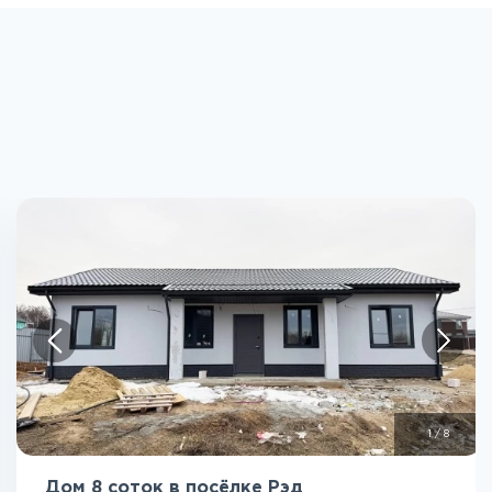
1
/
8
Дом 8 соток в посёлке Рэд