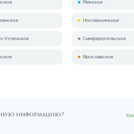
вское
Минское
занское
Носовихинское
о-Успенское
Симферопольское
вское
Ярославское
льную информацию?
Со