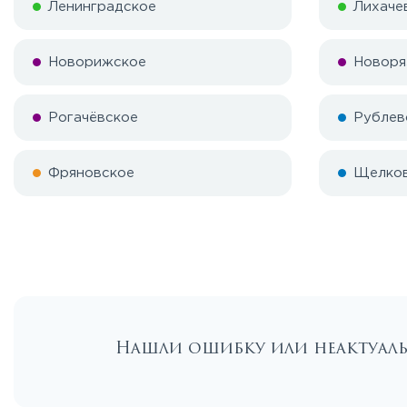
Ленинградское
Лихаче
Новорижское
Новоря
Рогачёвское
Рублев
Фряновское
Щелко
Нашли ошибку или неактуа