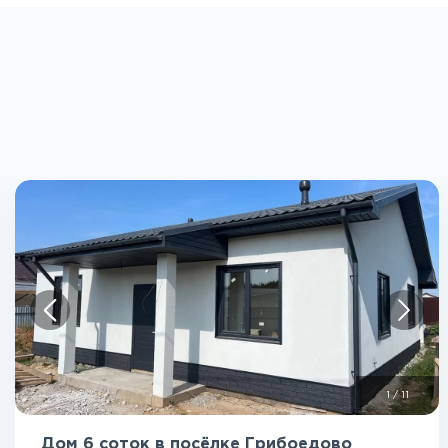
1
/
11
Дом 6 соток в посёлке Грибоедово