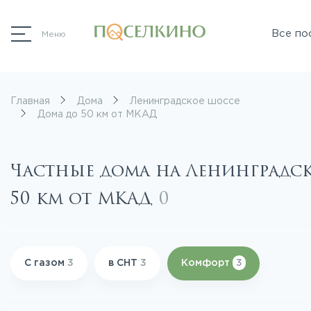
Все по
Меню
Главная
Дома
Ленинградское шоссе
Дома до 50 км от МКАД
Частные дома на Ленинградс
50 км от МКАД
0
С газом
3
в СНТ
3
Комфорт
3