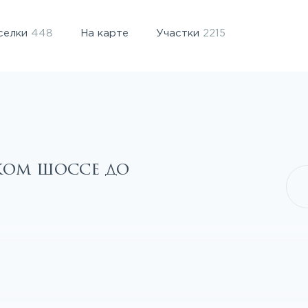
селки
448
На карте
Участки
2215
ком шоссе до