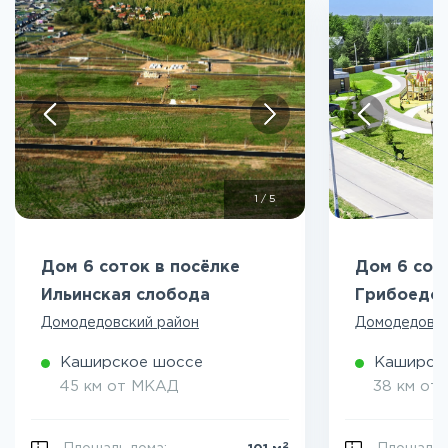
1
/
5
Дом 6 соток в посёлке
Дом 6 сот
Ильинская слобода
Грибоедо
Домодедовский район
Домодедовск
Каширское шоссе
Каширск
45 км от МКАД
38 км от
2