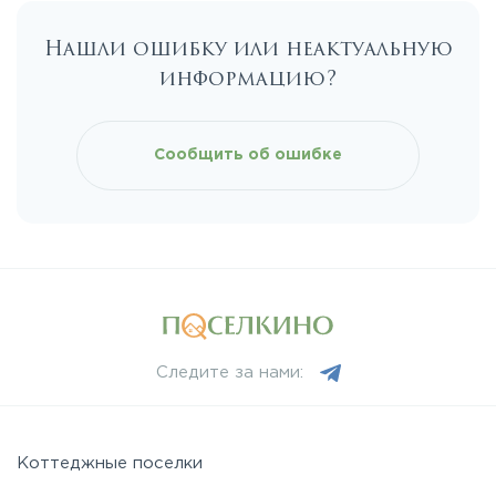
Нашли ошибку или неактуальную
Каширское
информацию?
Киевское
Сообщить об ошибке
Ленинградское
Лихачевское
Минское
Следите за нами:
Можайское
Новорижское
Коттеджные поселки