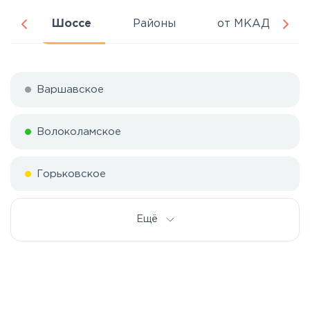
ня
Шоссе
Районы
от МКАД
Варшавское
Волоколамское
Горьковское
Дмитровское
Ещё
Егорьевское
Калужское