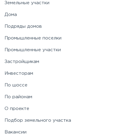
Земельные участки
Новорязанское
Дома
Подряды домов
Носовихинское
Промышленные поселки
Пятницкое
Промышленные участки
Застройщикам
Рогачёвское
Инвесторам
Рублево-Успенское
По шоссе
По районам
Симферопольское
О проекте
Таракановское
Подбор земельного участка
Вакансии