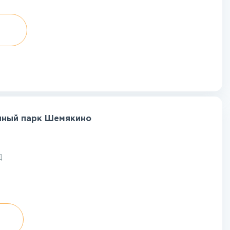
нный парк Шемякино
Д