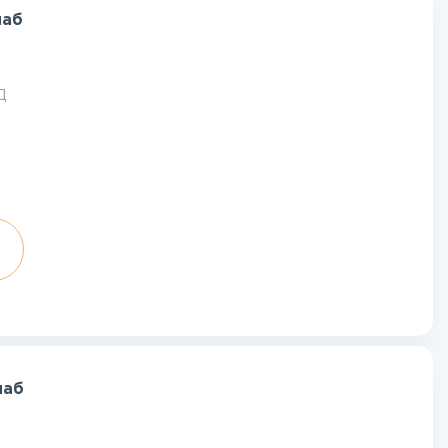
лаб
Д
лаб