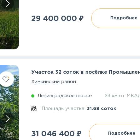
₽
29 400 000
Подробнее
1
/
5
Участок 32 соток в посёлке Промышле
Химкинский район
Ленинградское шоссе
23 км от МКА
Площадь участка:
31.68 соток
₽
31 046 400
Подробнее