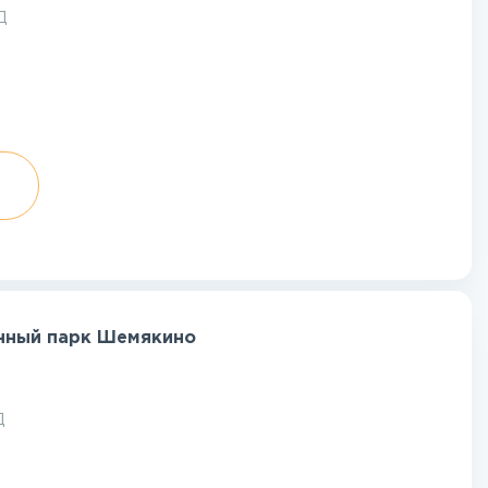
Д
енный парк Шемякино
Д