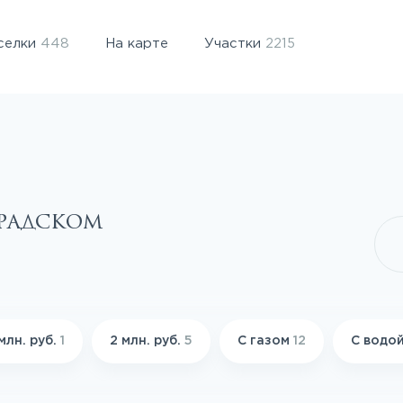
селки
448
На карте
Участки
2215
градском
млн. руб.
1
2 млн. руб.
5
С газом
12
С водо