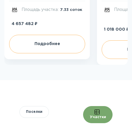
Площадь участка:
Площадь
7.33 соток
₽
4 657 482
₽
1 018 000
Подробнее
П
Поселки
Участки