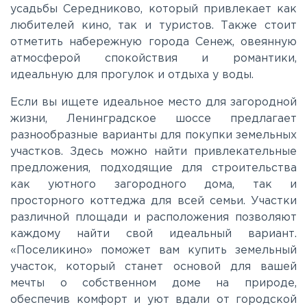
усадьбы Середниково, который привлекает как
Новорязанское
любителей кино, так и туристов. Также стоит
отметить набережную города Сенеж, овеянную
Носовихинское
атмосферой спокойствия и романтики,
идеальную для прогулок и отдыха у воды.
Пятницкое
Если вы ищете идеальное место для загородной
жизни, Ленинградское шоссе предлагает
разнообразные варианты для покупки земельных
Рогачёвское
участков. Здесь можно найти привлекательные
предложения, подходящие для строительства
Рублево-Успенское
как уютного загородного дома, так и
просторного коттеджа для всей семьи. Участки
различной площади и расположения позволяют
Симферопольское
каждому найти свой идеальный вариант.
«Поселикино» поможет вам купить земельный
Таракановское
участок, который станет основой для вашей
мечты о собственном доме на природе,
обеспечив комфорт и уют вдали от городской
Фряновское