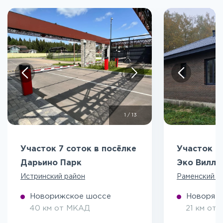
1
/
13
Участок 7 соток в посёлке
Участок 5
Дарьино Парк
Эко Вилл
Истринский район
Раменский р
Новорижское шоссе
Новоряза
40 км от МКАД
21 км от