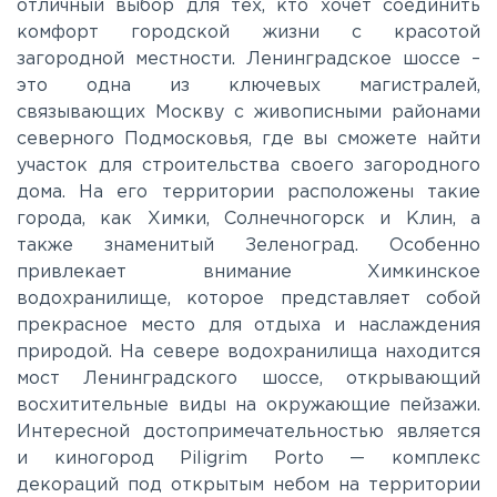
отличный выбор для тех, кто хочет соединить
комфорт городской жизни с красотой
Каширское
загородной местности. Ленинградское шоссе –
это одна из ключевых магистралей,
Киевское
связывающих Москву с живописными районами
северного Подмосковья, где вы сможете найти
участок для строительства своего загородного
Ленинградское
дома. На его территории расположены такие
города, как Химки, Солнечногорск и Клин, а
Лихачевское
также знаменитый Зеленоград. Особенно
привлекает внимание Химкинское
водохранилище, которое представляет собой
Минское
прекрасное место для отдыха и наслаждения
природой. На севере водохранилища находится
мост Ленинградского шоссе, открывающий
Можайское
восхитительные виды на окружающие пейзажи.
Интересной достопримечательностью является
Новорижское
и киногород Piligrim Porto — комплекс
декораций под открытым небом на территории