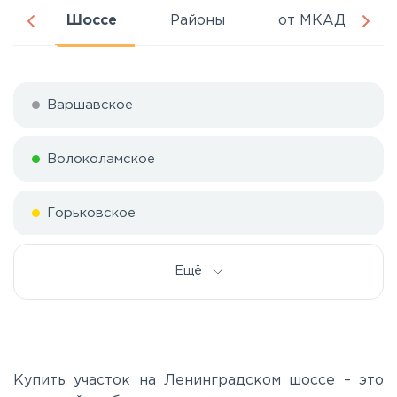
ня
Шоссе
Районы
от МКАД
Варшавское
Волоколамское
Горьковское
Дмитровское
Ещё
Егорьевское
Калужское
Купить участок на Ленинградском шоссе – это