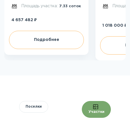
Площадь участка:
Площадь
7.33 соток
₽
4 657 482
₽
1 018 000
Подробнее
П
Поселки
Участки