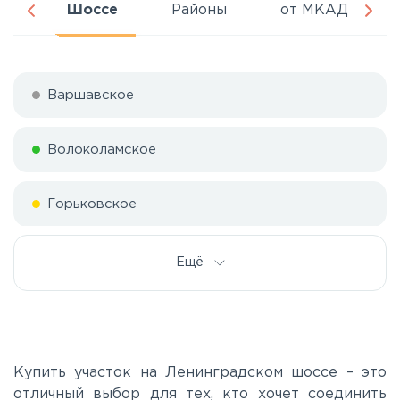
ня
Шоссе
Районы
от МКАД
Варшавское
Волоколамское
Горьковское
Дмитровское
Ещё
Егорьевское
Калужское
Купить участок на Ленинградском шоссе – это
отличный выбор для тех, кто хочет соединить