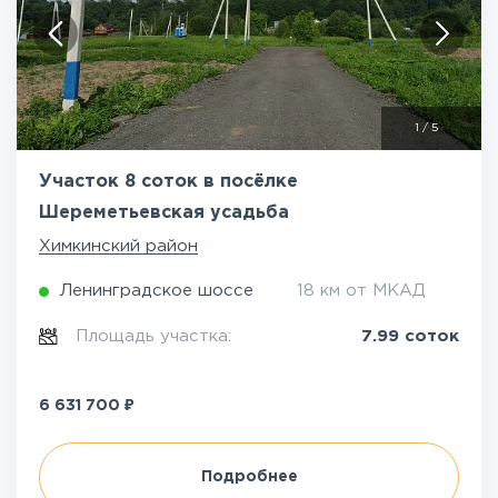
1
/
5
Участок 8 соток в посёлке
Шереметьевская усадьба
Химкинский район
Ленинградское шоссе
18 км от МКАД
Площадь участка:
7.99 соток
₽
6 631 700
Подробнее