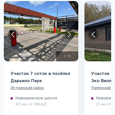
1
/
13
Участок 7 соток в посёлке
Участок 5
Дарьино Парк
Эко Вилл
Истринский район
Раменский р
Новорижское шоссе
Новоряза
40 км от МКАД
21 км от