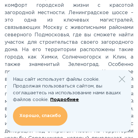
комфорт городской жизни с красотой
Каширское
загородной местности. Ленинградское шоссе –
это одна из ключевых магистралей,
Киевское
связывающих Москву с живописными районами
северного Подмосковья, где вы сможете найти
участок для строительства своего загородного
Ленинградское
дома. На его территории расположены такие
города, как Химки, Солнечногорск и Клин, а
Лихачевское
также знаменитый Зеленоград. Особенно
привлекает внимание Химкинское
водохранилище, которое представляет собой
Наш сайт использует файлы cookie.
Минское
Продолжая пользоваться сайтом, вы
прекрасное место для отдыха и наслаждения
соглашаетесь на использование нами ваших
природой. На севере водохранилища находится
файлов cookie.
Подробнее
мост Ленинградского шоссе, открывающий
Можайское
восхитительные виды на окружающие пейзажи.
Хорошо, спасибо
Интересной достопримечательностью является
Новорижское
и киногород Piligrim Porto — комплекс
декораций под открытым небом на территории