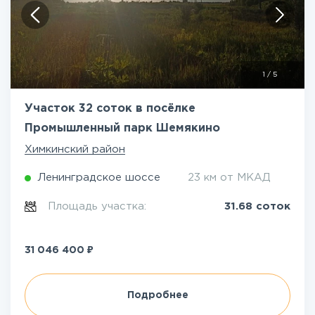
1
/
5
Участок 32 соток в посёлке
Промышленный парк Шемякино
Химкинский район
Ленинградское шоссе
23 км от МКАД
Площадь участка:
31.68 соток
₽
31 046 400
Подробнее