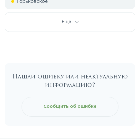
Горьковское
Дмитровское
Ещё
Егорьевское
Калужское
Нашли ошибку или неактуальную
Каширское
информацию?
Киевское
Сообщить об ошибке
Ленинградское
Лихачевское