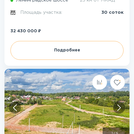
Ленинградское шоссе
23 км от МКАД
Площадь участка:
30 соток
₽
32 430 000
Подробнее
1
/
5