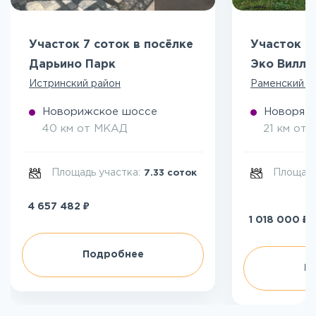
Участок 7 соток в посёлке
Участок 5
Дарьино Парк
Эко Вилл
Истринский район
Раменский р
Новорижское шоссе
Новоряза
40 км от МКАД
21 км от
Площадь участка:
Площадь
7.33 соток
₽
4 657 482
₽
1 018 000
Подробнее
П