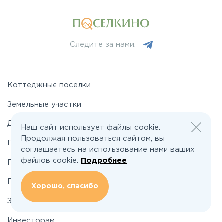
Минское
Следите за нами:
Можайское
Новорижское
Коттеджные поселки
Земельные участки
Новорязанское
Дома
Наш сайт использует файлы cookie.
Продолжая пользоваться сайтом, вы
Подряды домов
Носовихинское
соглашаетесь на использование нами ваших
файлов cookie.
Подробнее
Промышленные поселки
Пятницкое
Промышленные участки
Хорошо, спасибо
Застройщикам
Рогачёвское
Инвесторам