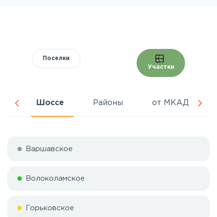
Поселки
Участки
ня
Шоссе
Районы
от МКАД
Варшавское
Волоколамское
Горьковское