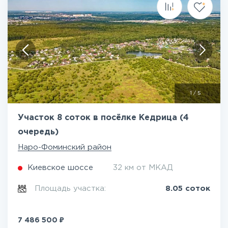
1
/
5
Участок 8 соток в посёлке Кедрица (4
очередь)
Наро-Фоминский район
Киевское шоссе
32 км от МКАД
Площадь участка:
8.05 соток
₽
7 486 500