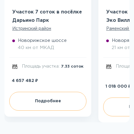
Участок 7 соток в посёлке
Участок 5
Дарьино Парк
Эко Вилл
Истринский район
Раменский р
Новорижское шоссе
Новоряза
40 км от МКАД
21 км от
Площадь участка:
Площадь
7.33 соток
₽
4 657 482
₽
1 018 000
Подробнее
П