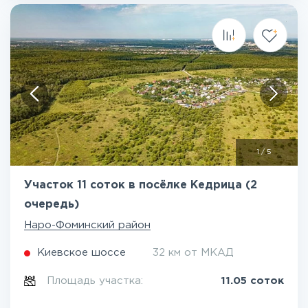
1
/
5
Участок 11 соток в посёлке Кедрица (2
очередь)
Наро-Фоминский район
Киевское шоссе
32 км от МКАД
Площадь участка:
11.05 соток