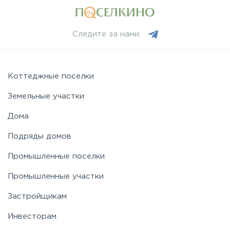
Минское
Следите за нами:
Можайское
Новорижское
Коттеджные поселки
Земельные участки
Новорязанское
Дома
Подряды домов
Носовихинское
Промышленные поселки
Пятницкое
Промышленные участки
Застройщикам
Рогачёвское
Инвесторам