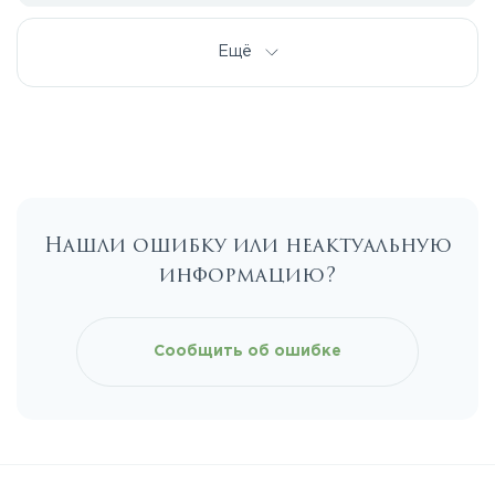
Дмитровское
Ещё
Егорьевское
Калужское
Нашли ошибку или неактуальную
Каширское
информацию?
Киевское
Сообщить об ошибке
Ленинградское
Лихачевское