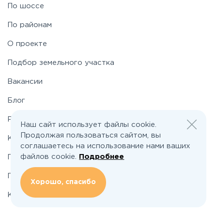
Рублево-Успенское
По шоссе
По районам
Симферопольское
О проекте
Таракановское
Подбор земельного участка
Вакансии
Фряновское
Блог
Щелковское
Реклама и сотрудничество
Наш сайт использует файлы cookie.
Продолжая пользоваться сайтом, вы
Контакты
соглашаетесь на использование нами ваших
Ярославское
файлов cookie.
Подробнее
Политика конфиденциальности
Пользовательское соглашение
Хорошо, спасибо
Карта сайта