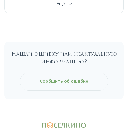
Дмитровское
Ещё
Егорьевское
Калужское
Нашли ошибку или неактуальную
Каширское
информацию?
Киевское
Сообщить об ошибке
Ленинградское
Лихачевское
Минское