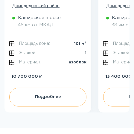
Домодедовский район
Домодедовск
Каширское шоссе
Каширск
45 км от МКАД
38 км от
2
Площадь дома:
Площадь 
101 м
Этажей:
Этажей:
1
Материал:
Материал
Газоблок
₽
10 700 000
13 400 000
Подробнее
П