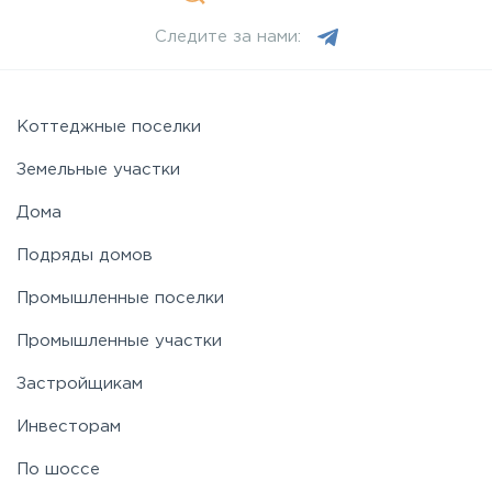
Следите за нами:
Можайское
Новорижское
Коттеджные поселки
Земельные участки
Новорязанское
Дома
Подряды домов
Носовихинское
Промышленные поселки
Пятницкое
Промышленные участки
Застройщикам
Рогачёвское
Инвесторам
Рублево-Успенское
По шоссе