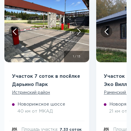
1
/
13
Участок 7 соток в посёлке
Участок 5
Дарьино Парк
Эко Вилл
Истринский район
Раменский р
Новорижское шоссе
Новоряза
40 км от МКАД
21 км от
Площадь участка:
Площадь
7.33 соток