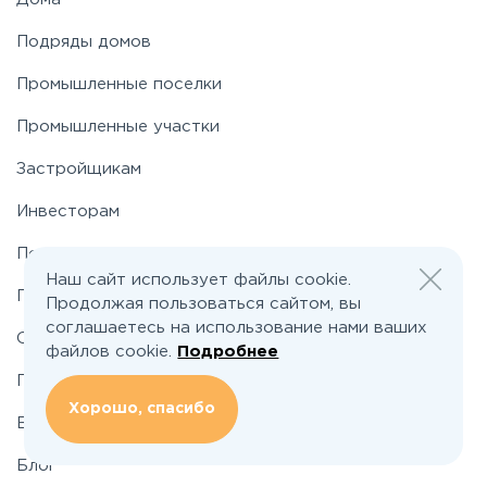
Подряды домов
Носовихинское
Промышленные поселки
Пятницкое
Промышленные участки
Застройщикам
Рогачёвское
Инвесторам
Рублево-Успенское
По шоссе
Наш сайт использует файлы cookie.
По районам
Продолжая пользоваться сайтом, вы
Симферопольское
соглашаетесь на использование нами ваших
О проекте
файлов cookie.
Подробнее
Таракановское
Подбор земельного участка
Хорошо, спасибо
Вакансии
Фряновское
Блог