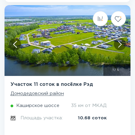
1
/
5
Участок 11 соток в посёлке Рэд
Домодедовский район
Каширское шоссе
35 км от МКАД
Площадь участка:
10.68 соток