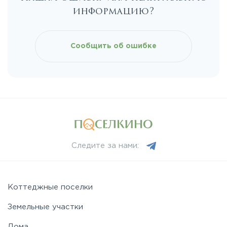
информацию?
Киевское
Сообщить об ошибке
Ленинградское
Лихачевское
Минское
Следите за нами:
Можайское
Новорижское
Коттеджные поселки
Земельные участки
Новорязанское
Дома