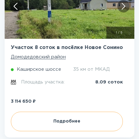
1
/
5
Участок 8 соток в посёлке Новое Сонино
Домодедовский район
Каширское шоссе
35 км от МКАД
Площадь участка:
8.09 соток
₽
3 114 650
Подробнее