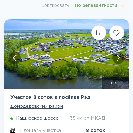
Сортировать:
По релевантности
1
/
5
Участок 8 соток в посёлке Рэд
Домодедовский район
Каширское шоссе
35 км от МКАД
Площадь участка:
8 соток