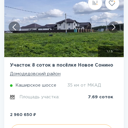
1
/
5
Участок 8 соток в посёлке Новое Сонино
Домодедовский район
Каширское шоссе
35 км от МКАД
Площадь участка:
7.69 соток
₽
2 960 650