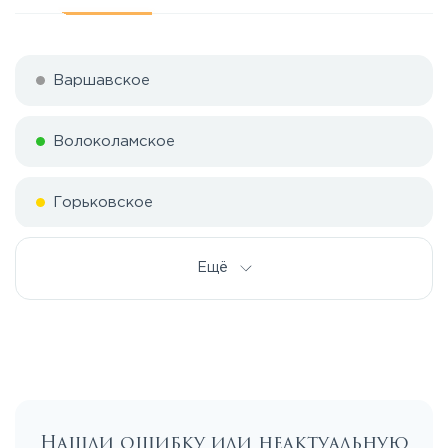
Варшавское
Волоколамское
Горьковское
Дмитровское
Ещё
Егорьевское
Калужское
Нашли ошибку или неактуальную
Каширское