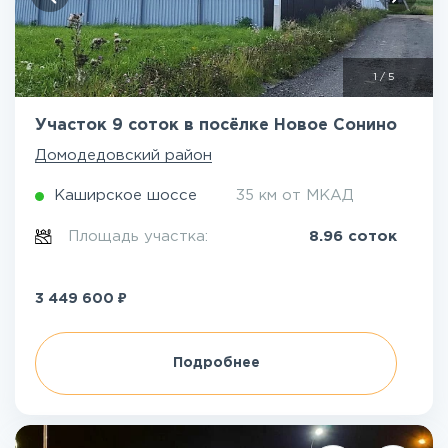
1
/
5
Участок 9 соток в посёлке Новое Сонино
Домодедовский район
Каширское шоссе
35 км от МКАД
Площадь участка:
8.96 соток
₽
3 449 600
Подробнее