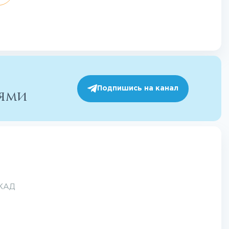
Подпишись на канал
иями
МКАД