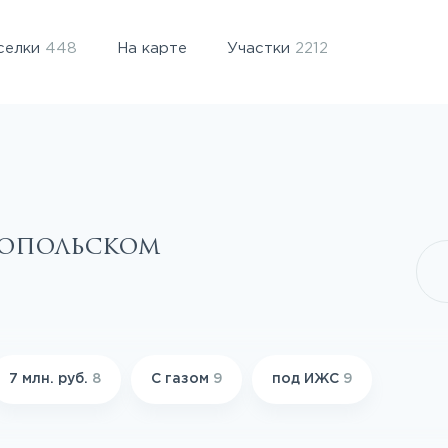
селки
448
На карте
Участки
2212
ропольском
7 млн. руб.
8
С газом
9
под ИЖС
9