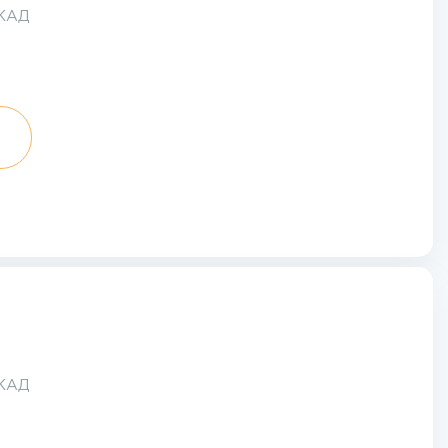
МКАД
МКАД