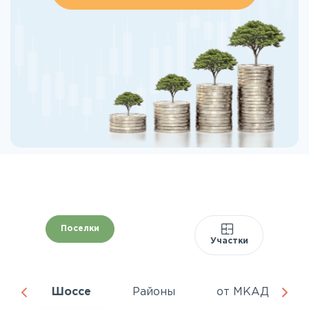
Поселки
Участки
ня
Шоссе
Районы
от МКАД