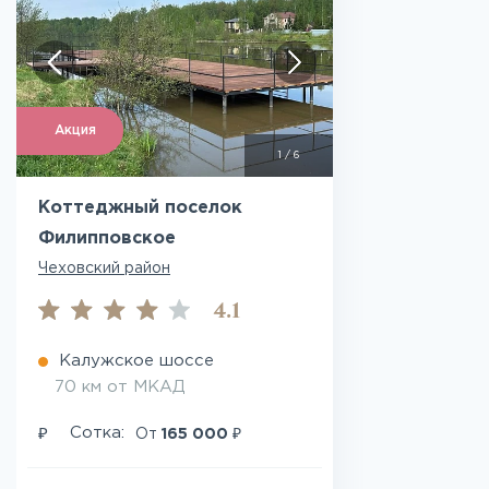
Акция
1
/
6
Коттеджный поселок
Филипповское
Чеховский район
4.1
Калужское шоссе
70 км от МКАД
₽
₽
Сотка:
От
165 000