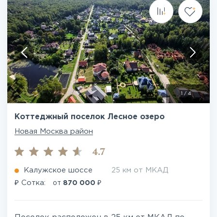
1
/
4
Коттеджный поселок Лесное озеро
Новая Москва район
4.7
Калужское шоссе
25 км от МКАД
₽
₽
Сотка:
от
870 000