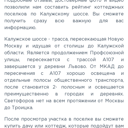
Подробные отзывы, достоверные фото и видео
позволили нам составить рейтинг коттеджных
поселков по Калужскому шоссе. Вы сможете
Киевское
получить сразу всю важную для вас
информацию.
Ленинградское
Калужское шоссе - трасса, пересекающая Новую
Москву и идущая от столицы до Калужской
Лихачевское
области. Является продолжением Профсоюзной
улицы, пересекается с трассой А107 и
завершается у деревни Львово. От МКАД до
Минское
пересечения с A107 хорошо освещена и
отдельные полосы общественного транспорта,
Можайское
после становится 2- полосным и освещается
преимущественно в городах и деревнях.
Светофоров нет на всем протяжении от Москвы
Новорижское
до Троицка.
Новорязанское
После просмотра участка в поселке вы сможете
купить дачу или коттедж, которые подойдут вам