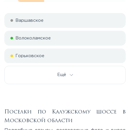
Варшавское
Волоколамское
Горьковское
Дмитровское
Ещё
Егорьевское
Калужское
Поселки по Калужскому шоссе в
Московской области
Каширское