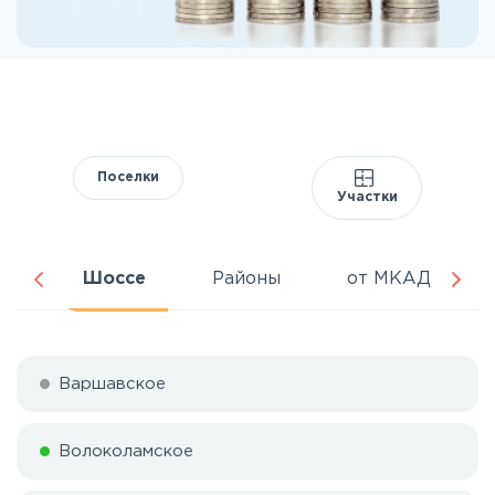
Поселки
Участки
ня
Шоссе
Районы
от МКАД
Варшавское
Волоколамское