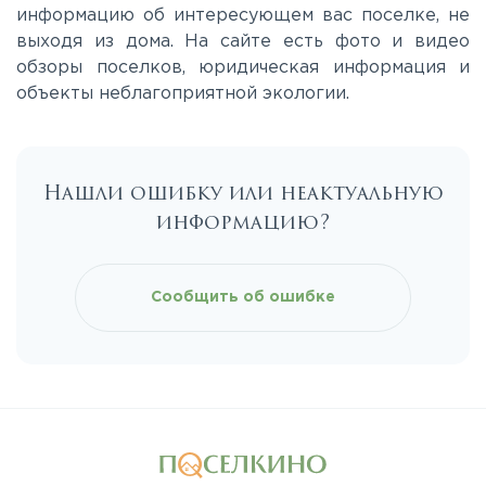
Лихачевское
информацию об интересующем вас поселке, не
выходя из дома. На сайте есть фото и видео
обзоры поселков, юридическая информация и
Минское
объекты неблагоприятной экологии.
Можайское
Нашли ошибку или неактуальную
Новорижское
информацию?
Новорязанское
Сообщить об ошибке
Носовихинское
Пятницкое
Рогачёвское