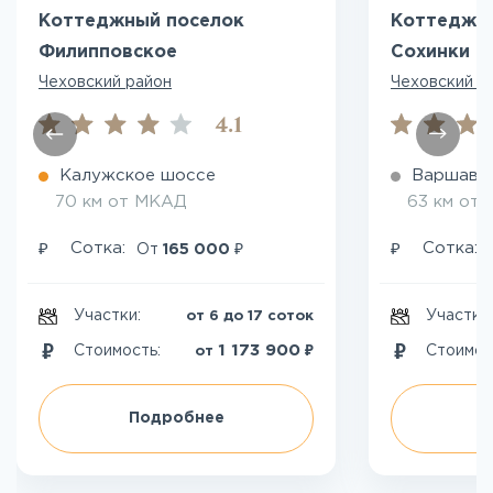
Коттеджный поселок
Коттеджн
Филипповское
Сохинки 
Чеховский район
Чеховский р
4.1
Калужское шоссе
Варшавс
70 км от МКАД
63 км от
₽
₽
₽
Сотка:
Сотка:
От
165 000
Участки:
Участки
от 6 до 17 соток
₽
1 173 900
Стоимость:
Стоимос
от
Подробнее
П