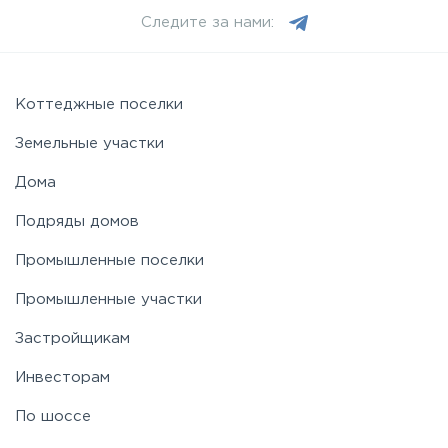
Следите за нами:
Рублево-Успенское
Симферопольское
Коттеджные поселки
Земельные участки
Таракановское
Дома
Подряды домов
Фряновское
Промышленные поселки
Щелковское
Промышленные участки
Застройщикам
Ярославское
Инвесторам
По шоссе