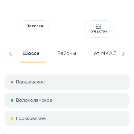
Поселки
Участки
ня
Шоссе
Районы
от МКАД
Варшавское
Волоколамское
Горьковское