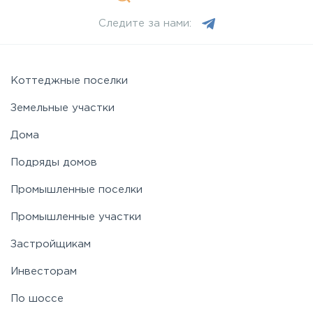
Следите за нами:
Можайское
Новорижское
Коттеджные поселки
Земельные участки
Новорязанское
Дома
Подряды домов
Носовихинское
Промышленные поселки
Пятницкое
Промышленные участки
Застройщикам
Рогачёвское
Инвесторам
Рублево-Успенское
По шоссе