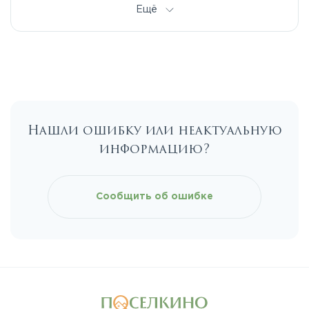
Дмитровское
Ещё
Егорьевское
Калужское
Нашли ошибку или неактуальную
Каширское
информацию?
Киевское
Сообщить об ошибке
Ленинградское
Лихачевское
Минское