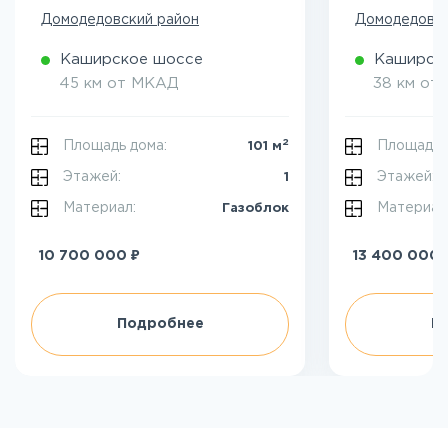
Домодедовский район
Домодедовск
Каширское шоссе
Каширск
45 км от МКАД
38 км от
2
Площадь дома:
Площадь 
101 м
Этажей:
Этажей:
1
Материал:
Материал
Газоблок
₽
10 700 000
13 400 000
Подробнее
П