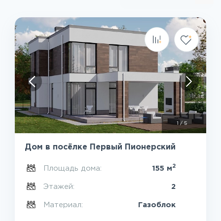
1
/
5
Дом в посёлке Первый Пионерский
2
Площадь дома:
155 м
Этажей:
2
Материал:
Газоблок