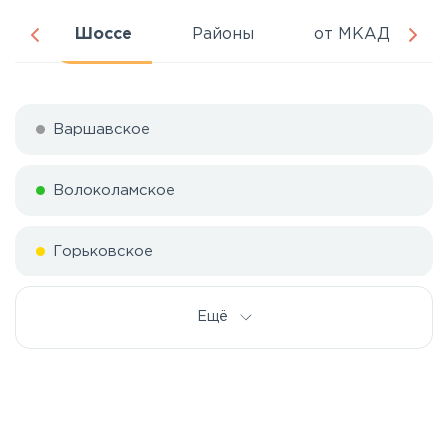
ня
Шоссе
Районы
от МКАД
Варшавское
Волоколамское
Горьковское
Дмитровское
Ещё
Егорьевское
Калужское