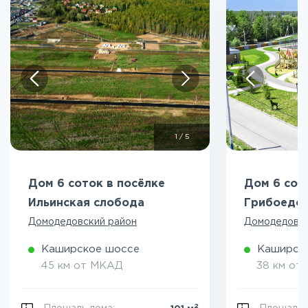
1
/
5
Дом 6 соток в посёлке
Дом 6 сот
Ильинская слобода
Грибоедо
Домодедовский район
Домодедовск
Каширское шоссе
Каширск
45 км от МКАД
38 км от
2