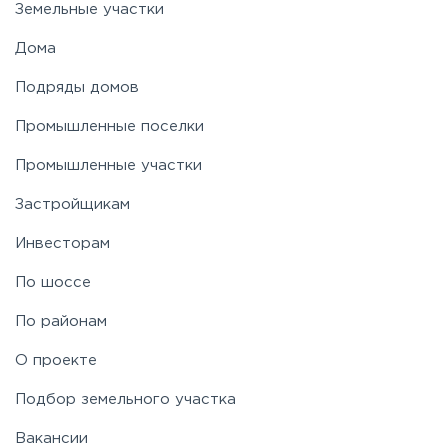
Земельные участки
Новорязанское
Дома
Подряды домов
Носовихинское
Промышленные поселки
Пятницкое
Промышленные участки
Застройщикам
Рогачёвское
Инвесторам
Рублево-Успенское
По шоссе
По районам
Симферопольское
О проекте
Таракановское
Подбор земельного участка
Вакансии