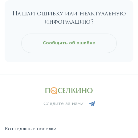
Нашли ошибку или неактуальную
Каширское
информацию?
Киевское
Сообщить об ошибке
Ленинградское
Лихачевское
Минское
Следите за нами:
Можайское
Новорижское
Коттеджные поселки