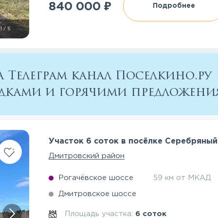
₽
840 000
Подробнее
1
/
5
 Телеграм канал Поселкино.ру
кидками и горячими предложен
Участок 6 соток в посёлке Серебряный
Дмитровский район
Рогачёвское шоссе
59 км от МКАД
Дмитровское шоссе
Площадь участка:
6 соток