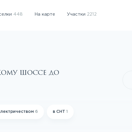
селки
448
На карте
Участки
2212
кому шоссе до
электричеством
6
в СНТ
1