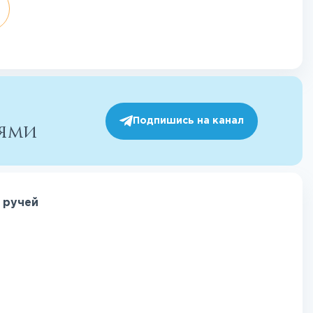
Подпишись на канал
иями
 ручей