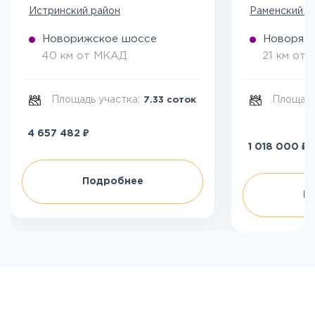
Истринский район
Раменский р
Новорижское шоссе
Новоряза
40 км от МКАД
21 км от
Площадь участка:
Площадь
7.33 соток
₽
4 657 482
₽
1 018 000
Подробнее
П