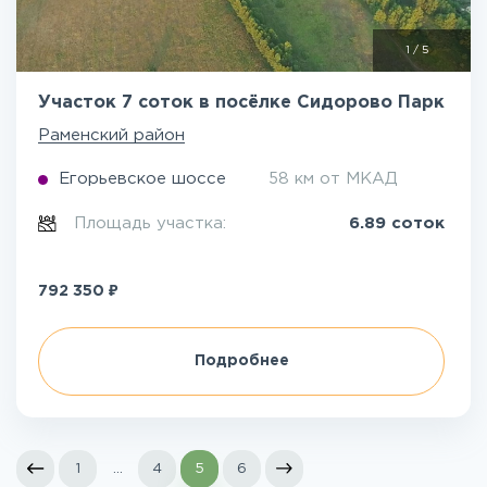
1
/
5
Участок 7 соток в посёлке Сидорово Парк
Раменский район
Егорьевское шоссе
58 км от МКАД
Площадь участка:
6.89 соток
₽
792 350
Подробнее
1
...
4
5
6