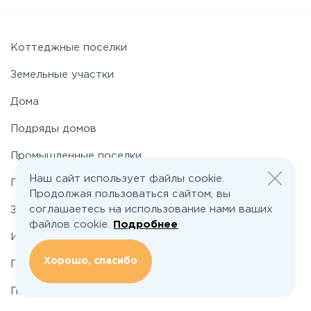
Можайское
Новорижское
Коттеджные поселки
Земельные участки
Новорязанское
Дома
Подряды домов
Носовихинское
Промышленные поселки
Пятницкое
Наш сайт использует файлы cookie.
Промышленные участки
Продолжая пользоваться сайтом, вы
соглашаетесь на использование нами ваших
Застройщикам
Рогачёвское
файлов cookie.
Подробнее
Инвесторам
Рублево-Успенское
Хорошо, спасибо
По шоссе
По районам
Симферопольское