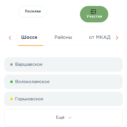
Поселки
Участки
ня
Шоссе
Районы
от МКАД
Варшавское
Волоколамское
Горьковское
Дмитровское
Ещё