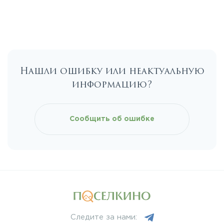
Егорьевское
Калужское
Нашли ошибку или неактуальную
Каширское
информацию?
Киевское
Сообщить об ошибке
Ленинградское
Лихачевское
Минское
Следите за нами: