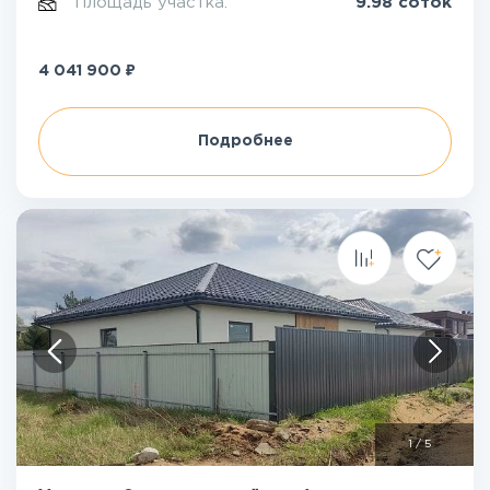
Площадь участка:
9.98 соток
₽
4 041 900
Подробнее
1
/
5