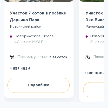
Участок 7 соток в посёлке
Участок 5
Дарьино Парк
Эко Вилл
Истринский район
Раменский р
Новорижское шоссе
Новоряза
40 км от МКАД
21 км от
Площадь участка:
Площадь
7.33 соток
₽
4 657 482
₽
1 018 000
Подробнее
П