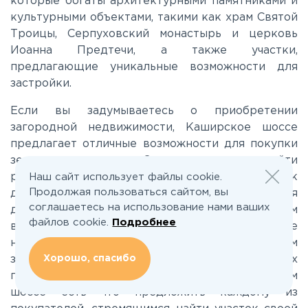
которые богаты архитектурными памятниками и
культурными объектами, такими как храм Святой
Минское
Троицы, Серпуховский монастырь и церковь
Иоанна Предтечи, а также участки,
предлагающие уникальные возможности для
Можайское
застройки.
Новорижское
Если вы задумываетесь о приобретении
загородной недвижимости, Каширское шоссе
предлагает отличные возможности для покупки
Новорязанское
земельных участков. Здесь вы можете найти
разнообразные участки, которые подойдут как
Наш сайт использует файлы cookie.
Продолжая пользоваться сайтом, вы
для строительства собственного дома, так и для
Носовихинское
соглашаетесь на использование нами ваших
дачи. Местные предложения помогут вам
файлов cookie.
Подробнее
выбрать идеальный участок, где вы сможете
Пятницкое
наслаждаться природой и комфортом
Хорошо, спасибо
загородной жизни. Независимо от ваших
предпочтений или бюджета, на Каширском
Рогачёвское
шоссе есть что предложить каждому из