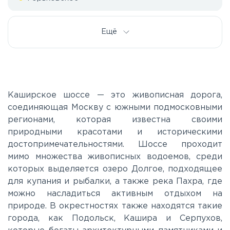
Дмитровское
Ещё
Егорьевское
Калужское
Каширское шоссе — это живописная дорога,
соединяющая Москву с южными подмосковными
регионами, которая известна своими
Каширское
природными красотами и историческими
достопримечательностями. Шоссе проходит
Киевское
мимо множества живописных водоемов, среди
которых выделяется озеро Долгое, подходящее
для купания и рыбалки, а также река Пахра, где
Ленинградское
можно насладиться активным отдыхом на
природе. В окрестностях также находятся такие
Лихачевское
города, как Подольск, Кашира и Серпухов,