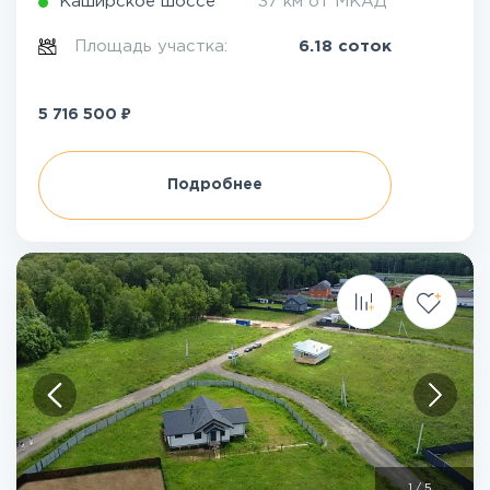
Каширское шоссе
37 км от МКАД
Площадь участка:
6.18 соток
₽
5 716 500
Подробнее
1
/
5