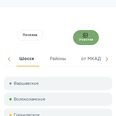
Поселки
Участки
ня
Шоссе
Районы
от МКАД
Варшавское
Волоколамское
Горьковское