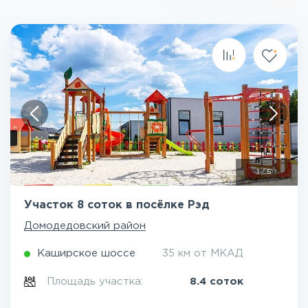
1
/
5
Участок 8 соток в посёлке Рэд
Домодедовский район
Каширское шоссе
35 км от МКАД
Площадь участка:
8.4 соток