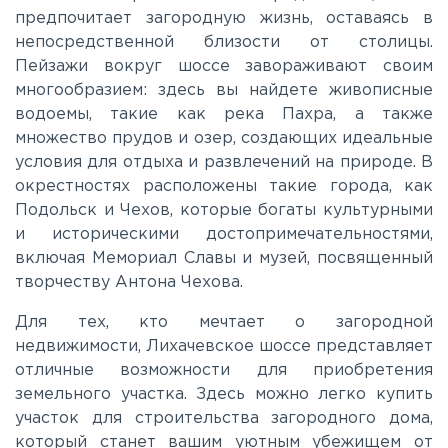
предпочитает загородную жизнь, оставаясь в
непосредственной близости от столицы.
Ленинградское
Пейзажи вокруг шоссе завораживают своим
многообразием: здесь вы найдете живописные
Лихачевское
водоемы, такие как река Пахра, а также
множество прудов и озер, создающих идеальные
условия для отдыха и развлечений на природе. В
Минское
окрестностях расположены такие города, как
Подольск и Чехов, которые богаты культурными
и историческими достопримечательностями,
Можайское
включая Мемориал Славы и музей, посвященный
творчеству Антона Чехова.
Новорижское
Для тех, кто мечтает о загородной
недвижимости, Лихачевское шоссе представляет
Новорязанское
отличные возможности для приобретения
земельного участка. Здесь можно легко купить
участок для строительства загородного дома,
Носовихинское
который станет вашим уютным убежищем от