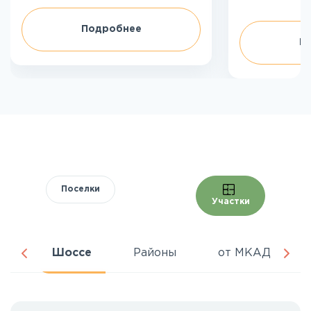
Подробнее
П
Поселки
Участки
ня
Шоссе
Районы
от МКАД