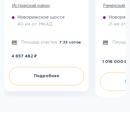
Истринский район
Раменский р
Новорижское шоссе
Новоряза
40 км от МКАД
21 км от
Площадь участка:
Площадь
7.33 соток
₽
4 657 482
₽
1 018 000
Подробнее
П