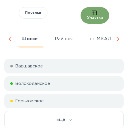
Поселки
Участки
ня
Шоссе
Районы
от МКАД
Варшавское
Волоколамское
Горьковское
Дмитровское
Ещё