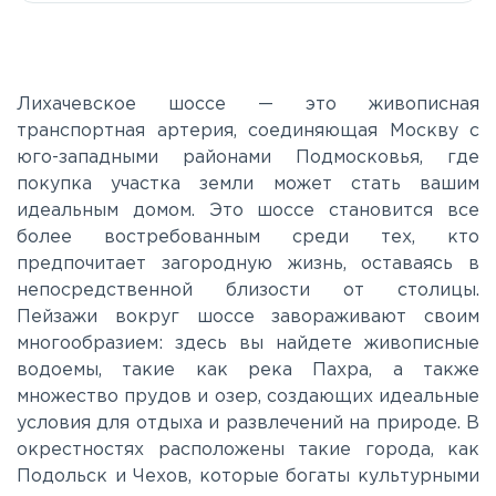
Егорьевское
Калужское
Лихачевское шоссе — это живописная
транспортная артерия, соединяющая Москву с
юго-западными районами Подмосковья, где
Каширское
покупка участка земли может стать вашим
идеальным домом. Это шоссе становится все
Киевское
более востребованным среди тех, кто
предпочитает загородную жизнь, оставаясь в
непосредственной близости от столицы.
Ленинградское
Пейзажи вокруг шоссе завораживают своим
многообразием: здесь вы найдете живописные
Лихачевское
водоемы, такие как река Пахра, а также
множество прудов и озер, создающих идеальные
условия для отдыха и развлечений на природе. В
Минское
окрестностях расположены такие города, как
Подольск и Чехов, которые богаты культурными