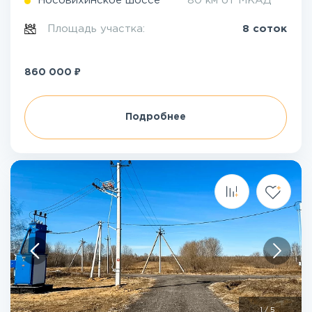
Носовихинское шоссе
80 км от МКАД
Площадь участка:
8 соток
₽
860 000
Подробнее
1
/
5