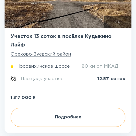
1
/
5
Участок 13 соток в посёлке Кудыкино
Лайф
Орехово-Зуевский район
Носовихинское шоссе
80 км от МКАД
Площадь участка:
12.57 соток
₽
1 317 000
Подробнее