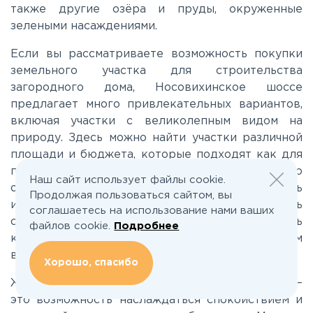
также другие озёра и пруды, окруженные
Новорижское
зелеными насаждениями.
Если вы рассматриваете возможность покупки
Новорязанское
земельного участка для строительства
загородного дома, Носовихинское шоссе
предлагает много привлекательных вариантов,
Носовихинское
включая участки с великолепным видом на
природу. Здесь можно найти участки различной
Пятницкое
площади и бюджета, которые подходят как для
постоянного проживания, так и для сезонного
Наш сайт использует файлы cookie.
отдыха. Наша компания поможет вам выбрать
Рогачёвское
Продолжая пользоваться сайтом, вы
идеальный участок, чтобы вы могли реализовать
соглашаетесь на использование нами ваших
свои мечты о загородной жизни и создать
файлов cookie.
Подробнее
Рублево-Успенское
комфортное пространство для семьи, в котором
вам будет приятно проводить время.
Хорошо, спасибо
Симферопольское
Жизнь за городом на Носовихинском шоссе —
это возможность наслаждаться спокойствием и