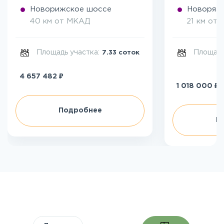
Новорижское шоссе
Новоряза
40 км от МКАД
21 км от
Площадь участка:
Площадь
7.33 соток
₽
4 657 482
₽
1 018 000
Подробнее
П