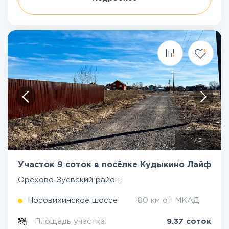
1
/
5
Участок 9 соток в посёлке Кудыкино Лайф
Орехово-Зуевский район
Носовихинское шоссе
80 км от МКАД
Площадь участка:
9.37 соток