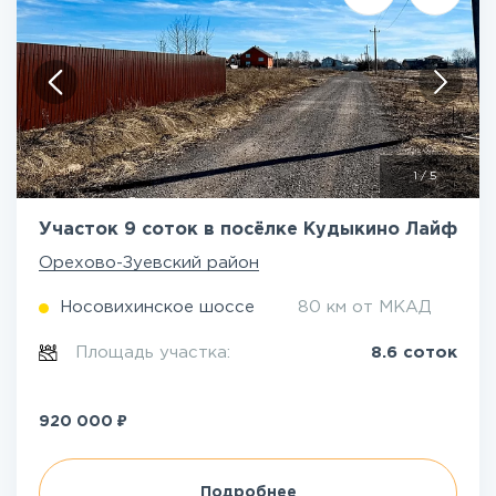
1
/
5
Участок 9 соток в посёлке Кудыкино Лайф
Орехово-Зуевский район
Носовихинское шоссе
80 км от МКАД
Площадь участка:
8.6 соток
₽
920 000
Подробнее