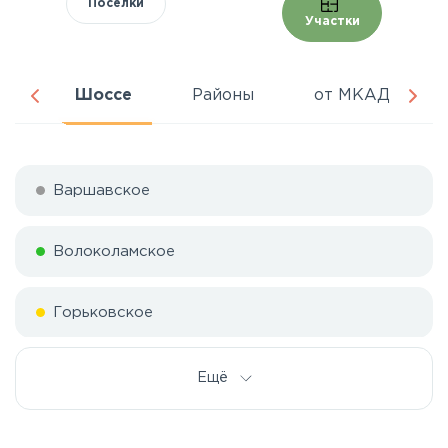
Поселки
Участки
ня
Шоссе
Районы
от МКАД
Варшавское
Волоколамское
Горьковское
Дмитровское
Ещё
Егорьевское