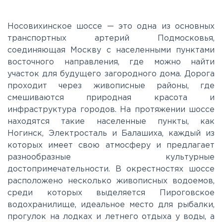
Калужское
Носовихинское шоссе — это одна из основных
транспортных артерий Подмосковья,
соединяющая Москву с населенными пунктами
Каширское
восточного направления, где можно найти
участок для будущего загородного дома. Дорога
Киевское
проходит через живописные районы, где
смешиваются природная красота и
инфраструктура городов. На протяжении шоссе
Ленинградское
находятся такие населенные пункты, как
Ногинск, Электросталь и Балашиха, каждый из
Лихачевское
которых имеет свою атмосферу и предлагает
разнообразные культурные
достопримечательности. В окрестностях шоссе
Минское
расположено несколько живописных водоемов,
среди которых выделяется Пироговское
водохранилище, идеальное место для рыбалки,
Можайское
прогулок на лодках и летнего отдыха у воды, а