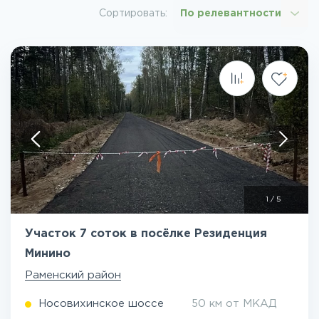
Сортировать:
По релевантности
1
/
5
Участок 7 соток в посёлке Резиденция
Минино
Раменский район
Носовихинское шоссе
50 км от МКАД