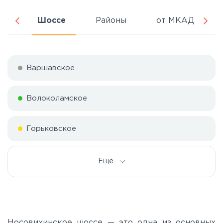
ня
Шоссе
Районы
от МКАД
Варшавское
Волоколамское
Горьковское
Дмитровское
Ещё
Егорьевское
Калужское
Носовихинское шоссе — это одна из основных