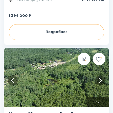
Площадь участка:
6.97 соток
₽
1 394 000
Подробнее
1
/
5