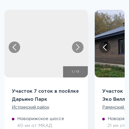
1
/
13
Участок 7 соток в посёлке
Участок 5
Дарьино Парк
Эко Вилл
Истринский район
Раменский р
Новорижское шоссе
Новоряза
40 км от МКАД
21 км от