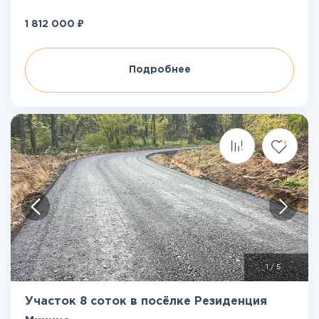
₽
1 812 000
Подробнее
1
/
5
Участок 8 соток в посёлке Резиденция