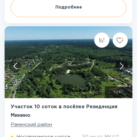
Подробнее
1
/
5
Участок 10 соток в посёлке Резиденция
Минино
Раменский район
Носовихинское шоссе
50 км от МКАД