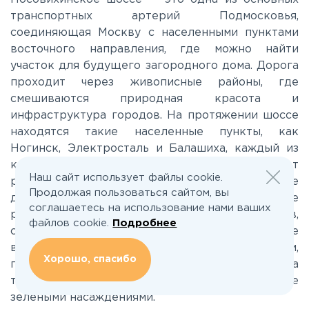
транспортных артерий Подмосковья,
соединяющая Москву с населенными пунктами
Каширское
восточного направления, где можно найти
участок для будущего загородного дома. Дорога
Киевское
проходит через живописные районы, где
смешиваются природная красота и
инфраструктура городов. На протяжении шоссе
Ленинградское
находятся такие населенные пункты, как
Ногинск, Электросталь и Балашиха, каждый из
Лихачевское
которых имеет свою атмосферу и предлагает
Наш сайт использует файлы cookie.
разнообразные культурные
Продолжая пользоваться сайтом, вы
достопримечательности. В окрестностях шоссе
Минское
соглашаетесь на использование нами ваших
расположено несколько живописных водоемов,
файлов cookie.
Подробнее
среди которых выделяется Пироговское
водохранилище, идеальное место для рыбалки,
Можайское
Хорошо, спасибо
прогулок на лодках и летнего отдыха у воды, а
также другие озёра и пруды, окруженные
Новорижское
зелеными насаждениями.