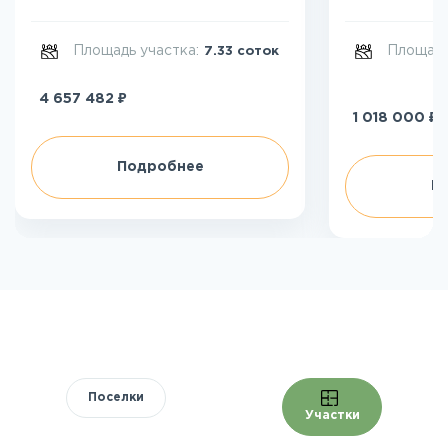
Площадь участка:
Площадь
7.33 соток
₽
4 657 482
₽
1 018 000
Подробнее
П
Поселки
Участки