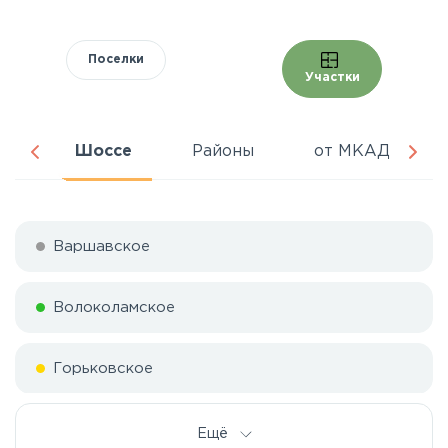
Поселки
Участки
ня
Шоссе
Районы
от МКАД
Варшавское
Волоколамское
Горьковское
Дмитровское
Ещё