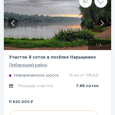
1
/
5
Участок 8 соток в посёлке Нарышкино
Люберецкий район
Новорязанское шоссе
16 км от МКАД
Площадь участка:
7.88 соток
₽
11 820 000