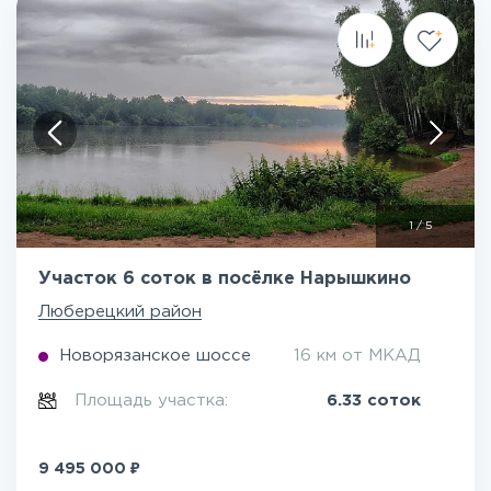
1
/
5
Участок 6 соток в посёлке Нарышкино
Люберецкий район
Новорязанское шоссе
16 км от МКАД
Площадь участка:
6.33 соток
₽
9 495 000