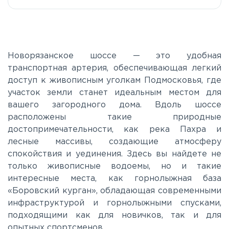
Егорьевское
Калужское
Новорязанское шоссе — это удобная
транспортная артерия, обеспечивающая легкий
доступ к живописным уголкам Подмосковья, где
Каширское
участок земли станет идеальным местом для
вашего загородного дома. Вдоль шоссе
Киевское
расположены такие природные
достопримечательности, как река Пахра и
лесные массивы, создающие атмосферу
Ленинградское
спокойствия и уединения. Здесь вы найдете не
только живописные водоемы, но и такие
Лихачевское
интересные места, как горнолыжная база
«Боровский курган», обладающая современными
инфраструктурой и горнолыжными спусками,
Минское
подходящими как для новичков, так и для
опытных спортсменов.