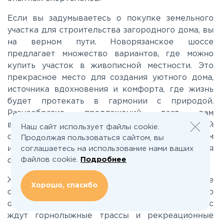
Можайское
Если вы задумываетесь о покупке земельного
участка для строительства загородного дома, вы
Новорижское
на верном пути. Новорязанское шоссе
предлагает множество вариантов, где можно
купить участок в живописной местности. Это
Новорязанское
прекрасное место для создания уютного дома,
источника вдохновения и комфорта, где жизнь
будет протекать в гармонии с природой.
Носовихинское
Разнообразие предложений даст вам
возможность выбрать участок, который
Наш сайт использует файлы cookie.
Пятницкое
соответствует вашим требованиям и ожиданиям
Продолжая пользоваться сайтом, вы
и обеспечивает все необходимые условия для
соглашаетесь на использование нами ваших
файлов cookie.
Подробнее
спокойной жизни.
Рогачёвское
Жизнь загородом на Новорязанском шоссе
Хорошо, спасибо
Рублево-Успенское
открывает новые перспективы для активного
отдыха и душевного расслабления. Здесь вас
ждут горнолыжные трассы и рекреационные