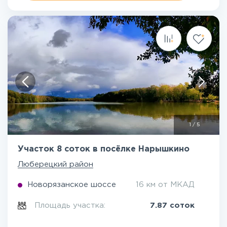
1
/
5
Участок 8 соток в посёлке Нарышкино
Люберецкий район
Новорязанское шоссе
16 км от МКАД
Площадь участка:
7.87 соток