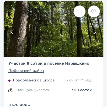
1
/
5
Участок 8 соток в посёлке Нарышкино
Люберецкий район
Новорязанское шоссе
16 км от МКАД
Площадь участка:
7.58 соток
₽
11 370 000