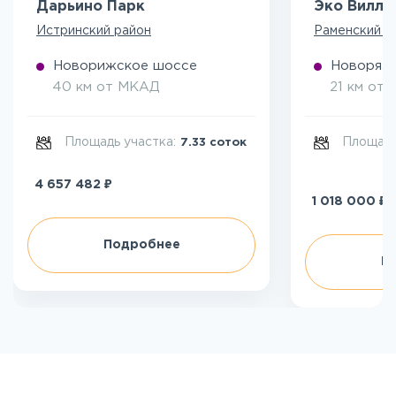
Дарьино Парк
Эко Вилл
Истринский район
Раменский р
Новорижское шоссе
Новоряза
40 км от МКАД
21 км от
Площадь участка:
Площадь
7.33 соток
₽
4 657 482
₽
1 018 000
Подробнее
П