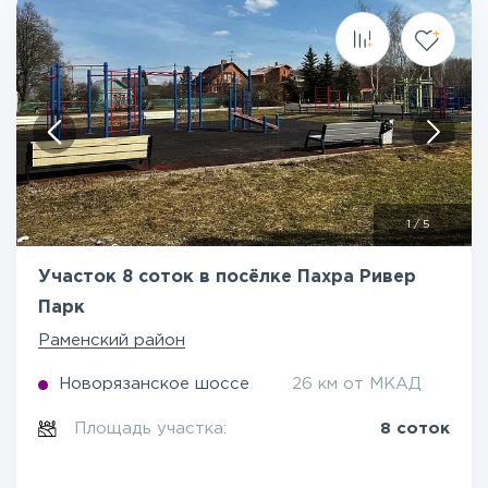
1
/
5
Участок 8 соток в посёлке Пахра Ривер
Парк
Раменский район
Новорязанское шоссе
26 км от МКАД
Площадь участка:
8 соток