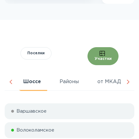
Поселки
Участки
ня
Шоссе
Районы
от МКАД
Варшавское
Волоколамское