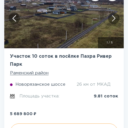
1
/
5
Участок 10 соток в посёлке Пахра Ривер
Парк
Раменский район
Новорязанское шоссе
26 км от МКАД
Площадь участка:
9.81 соток
₽
5 689 800