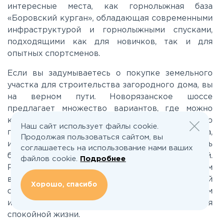
Лихачевское
интересные места, как горнолыжная база
«Боровский курган», обладающая современными
инфраструктурой и горнолыжными спусками,
Минское
подходящими как для новичков, так и для
опытных спортсменов.
Можайское
Если вы задумываетесь о покупке земельного
участка для строительства загородного дома, вы
Новорижское
на верном пути. Новорязанское шоссе
предлагает множество вариантов, где можно
купить участок в живописной местности. Это
Новорязанское
Наш сайт использует файлы cookie.
прекрасное место для создания уютного дома,
Продолжая пользоваться сайтом, вы
источника вдохновения и комфорта, где жизнь
соглашаетесь на использование нами ваших
будет протекать в гармонии с природой.
Носовихинское
файлов cookie.
Подробнее
Разнообразие предложений даст вам
возможность выбрать участок, который
Хорошо, спасибо
Пятницкое
соответствует вашим требованиям и ожиданиям
и обеспечивает все необходимые условия для
спокойной жизни.
Рогачёвское