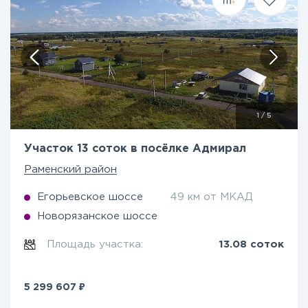
1
/
5
Участок 13 соток в посёлке Адмирал
Раменский район
Егорьевское шоссе
49 км от МКАД
Новорязанское шоссе
Площадь участка:
13.08 соток
₽
5 299 607