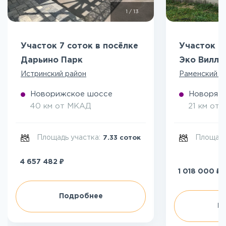
1
/
13
Участок 7 соток в посёлке
Участок 5
Дарьино Парк
Эко Вилл
Истринский район
Раменский р
Новорижское шоссе
Новоряза
40 км от МКАД
21 км от
Площадь участка:
Площадь
7.33 соток
₽
4 657 482
₽
1 018 000
Подробнее
П