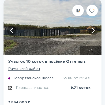
1
/
5
Участок 10 соток в посёлке Оттепель
Раменский район
Новорязанское шоссе
35 км от МКАД
Площадь участка:
9.71 соток
₽
3 884 000