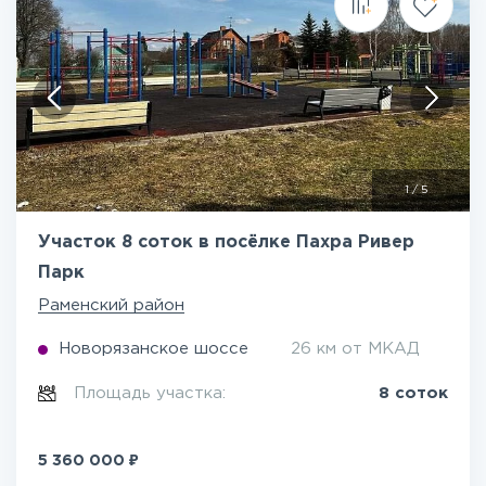
1
/
5
Участок 8 соток в посёлке Пахра Ривер
Парк
Раменский район
Новорязанское шоссе
26 км от МКАД
Площадь участка:
8 соток
₽
5 360 000