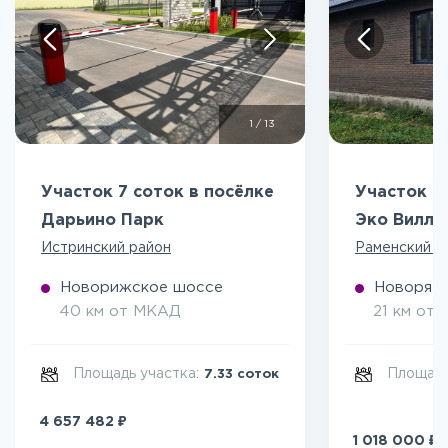
1
/
13
Участок 7 соток в посёлке
Участок 5
Дарьино Парк
Эко Вилл
Истринский район
Раменский р
Новорижское шоссе
Новоряза
40 км от МКАД
21 км от
Площадь участка:
Площадь
7.33 соток
₽
4 657 482
₽
1 018 000