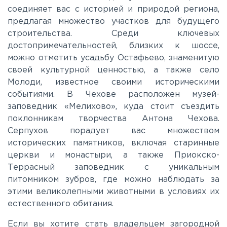
соединяет вас с историей и природой региона,
предлагая множество участков для будущего
Ленинградское
строительства. Среди ключевых
достопримечательностей, близких к шоссе,
Лихачевское
можно отметить усадьбу Остафьево, знаменитую
своей культурной ценностью, а также село
Молоди, известное своими историческими
Минское
событиями. В Чехове расположен музей-
заповедник «Мелихово», куда стоит съездить
поклонникам творчества Антона Чехова.
Можайское
Серпухов порадует вас множеством
исторических памятников, включая старинные
Новорижское
церкви и монастыри, а также Приокско-
Террасный заповедник с уникальным
питомником зубров, где можно наблюдать за
Новорязанское
этими великолепными животными в условиях их
естественного обитания.
Носовихинское
Если вы хотите стать владельцем загородной