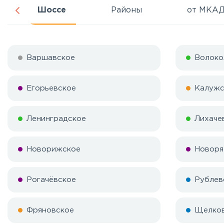
Шоссе
Районы
от МКА
Варшавское
Волоко
Егорьевское
Калужс
Ленинградское
Лихаче
Новорижское
Новоря
Рогачёвское
Рублев
Фряновское
Щелко