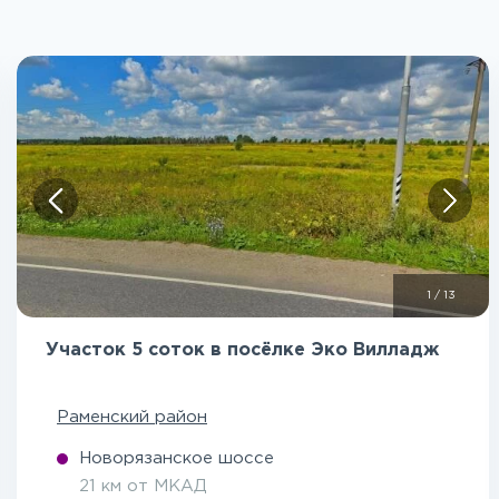
1
/
13
Участок 5 соток в посёлке Эко Вилладж
Раменский район
Новорязанское шоссе
21 км от МКАД