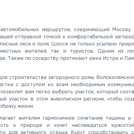
 автомобильных маршрутов, соединяющий Москву 
вашей отправной точкой к комфортабельной загоро
исные леса и поля. Шоссе не только усыпано приро
местных жителей, так и туристов. Одним из по
де. Также по соседству протекают реки Истра и Ла
 для строительства загородного дома, Волоколамск
частки с доступом ко всем необходимым коммуника
озволит вам легко выбрать участок, который соотв
ый участок в этом живописном регионе, чтобы созд
образу жизни.
агает жителям гармоничное сочетание тишины и 
ость к природе и хочет наслаждаться красотой
и для активного отдыха будут способствовать 