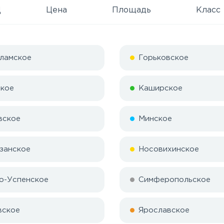
Д
Цена
Площадь
Класс
ламское
Горьковское
кое
Каширское
вское
Минское
занское
Носовихинское
о-Успенское
Симферопольское
вское
Ярославское