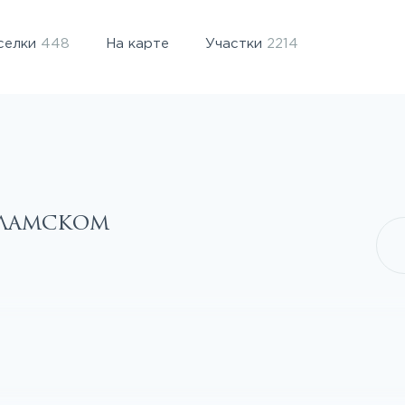
селки
448
На карте
Участки
2214
оламском