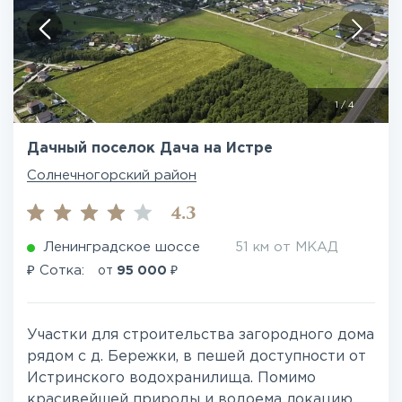
1
/
4
Дачный поселок Дача на Истре
Солнечногорский район
4.3
Ленинградское шоссе
51 км от МКАД
₽
₽
Сотка:
от
95 000
Участки для строительства загородного дома
рядом с д. Бережки, в пешей доступности от
Истринского водохранилища. Помимо
красивейшей природы и водоема локацию