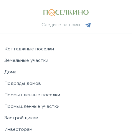
Минское
Следите за нами:
Можайское
Новорижское
Коттеджные поселки
Земельные участки
Новорязанское
Дома
Подряды домов
Носовихинское
Промышленные поселки
Пятницкое
Промышленные участки
Застройщикам
Рогачёвское
Инвесторам