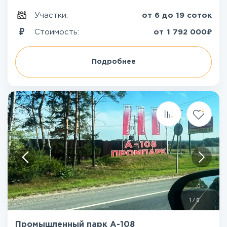
Участки:
от 6 до 19 соток
₽
Стоимость:
от
1 792 000
Подробнее
1
/
6
Промышленный парк А-108