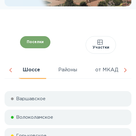
Поселки
Участки
ня
Шоссе
Районы
от МКАД
Варшавское
Волоколамское
Горьковское