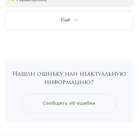
Дмитровское
Ещё
Егорьевское
Калужское
Нашли ошибку или неактуальную
Каширское
информацию?
Киевское
Сообщить об ошибке
Ленинградское
Лихачевское