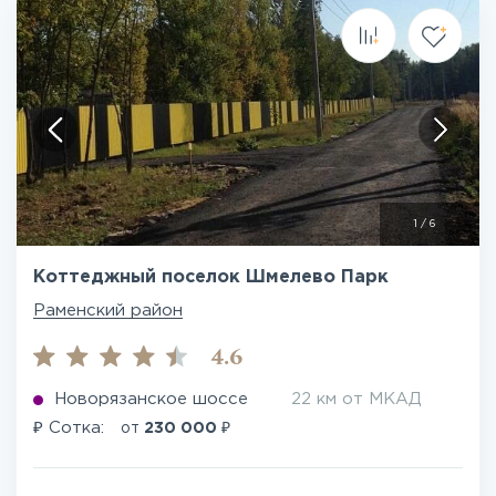
1
/
6
Коттеджный поселок Шмелево Парк
Раменский район
4.6
Новорязанское шоссе
22 км от МКАД
₽
₽
Сотка:
от
230 000