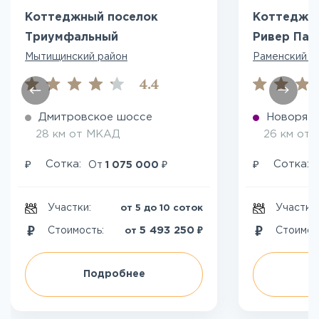
Коттеджный поселок
Коттеджны
Триумфальный
Ривер Пар
Мытищинский район
Раменский р
4.4
Дмитровское шоссе
Новоряза
28 км от МКАД
26 км от
₽
₽
₽
Сотка:
Сотка:
От
1 075 000
Участки:
Участки
от 5 до 10 соток
₽
5 493 250
Стоимость:
Стоимос
от
Подробнее
П