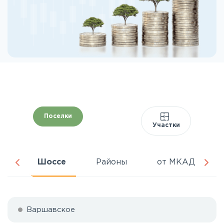
Поселки
Участки
ня
Шоссе
Районы
от МКАД
Варшавское