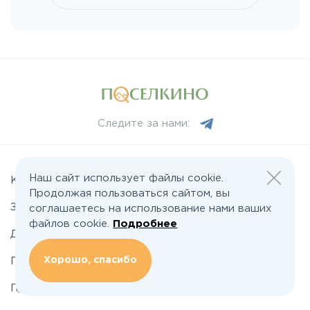
Ленинградское
Лихачевское
Минское
Следите за нами:
Можайское
Новорижское
Наш сайт использует файлы cookie.
Коттеджные поселки
Продолжая пользоваться сайтом, вы
Земельные участки
соглашаетесь на использование нами ваших
Новорязанское
файлов cookie.
Подробнее
Дома
Хорошо, спасибо
Подряды домов
Носовихинское
Промышленные поселки
Пятницкое