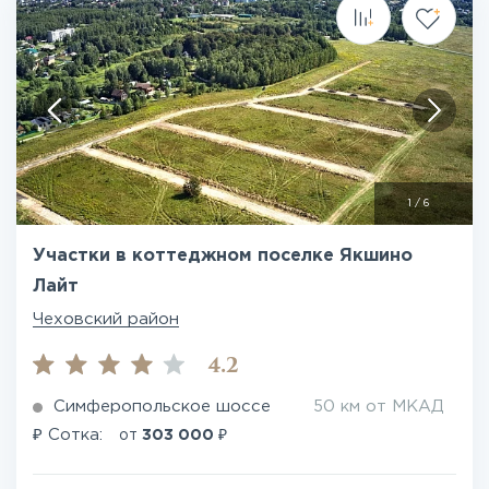
1
/
6
Участки в коттеджном поселке Якшино
Лайт
Чеховский район
4.2
Симферопольское шоссе
50 км от МКАД
₽
₽
Сотка:
от
303 000