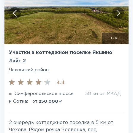
1
/
6
Участки в коттеджном поселке Якшино
Лайт 2
Чеховский район
4.4
Симферопольское шоссе
50 км от МКАД
₽
₽
Сотка:
от
250 000
2 очередь коттеджного поселка в 5 км от
Чехова. Рядом речка Челвенка, лес,