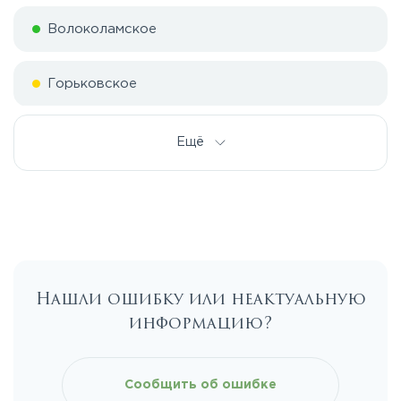
Волоколамское
Горьковское
Дмитровское
Ещё
Егорьевское
Калужское
Нашли ошибку или неактуальную
Каширское
информацию?
Киевское
Сообщить об ошибке