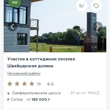
1
/
6
Участки в коттеджном поселке
Швейцарская долина
Чеховский район
4.4
Симферопольское шоссе
57 км от МКАД
₽
₽
Сотка:
от
185 000