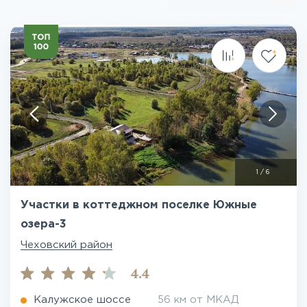
1
/
6
Участки в коттеджном поселке Южные
озера-3
Чеховский район
4.4
Калужское шоссе
56 км от МКАД