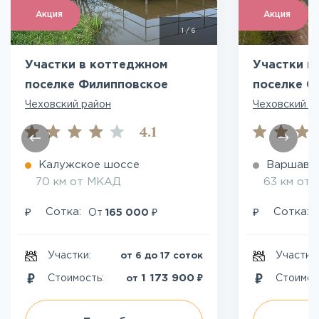
Акция
Акция
1
/
6
Участки в коттеджном
Участки в
поселке Филипповское
поселке С
Чеховский район
Чеховский р
4.1
Калужское шоссе
Варшавс
70 км от МКАД
63 км от
₽
₽
₽
Сотка:
Сотка:
От
165 000
Участки:
Участки
от 6 до 17 соток
₽
1 173 900
Стоимость:
Стоимос
от