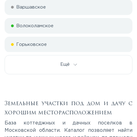
Варшавское
Волоколамское
Горьковское
Дмитровское
Ещё
Егорьевское
Калужское
Земельные участки под дом и дачу с
хорошим месторасположением
Каширское
База коттеджных и дачных поселков в
Московской области. Каталог позволяет найти