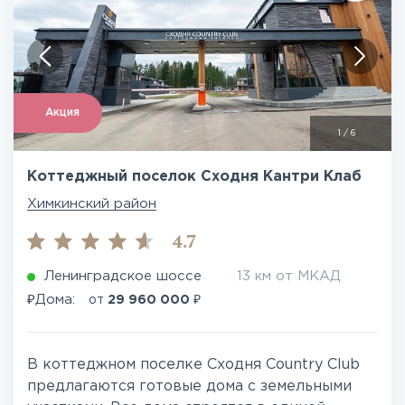
Акция
1
/
6
Коттеджный поселок Сходня Кантри Клаб
Химкинский район
4.7
Ленинградское шоссе
13 км от МКАД
₽
₽
Дома:
от
29 960 000
В коттеджном поселке Сходня Country Club
предлагаются готовые дома с земельными