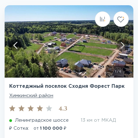
1
/
6
Коттеджный поселок Сходня Форест Парк
Химкинский район
4.3
Ленинградское шоссе
13 км от МКАД
₽
₽
Сотка:
от
1 100 000