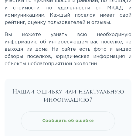
участки по нужным шоссе и районам, по площади
Киевское
и стоимости, по удаленности от МКАД и
коммуникациям. Каждый поселок имеет свой
Ленинградское
рейтинг, оценку пользователей и отзывы.
Вы можете узнать всю необходимую
Лихачевское
информацию об интересующем вас поселке, не
выходя из дома. На сайте есть фото и видео
обзоры поселков, юридическая информация и
Минское
объекты неблагоприятной экологии.
Можайское
Нашли ошибку или неактуальную
Новорижское
информацию?
Новорязанское
Сообщить об ошибке
Носовихинское