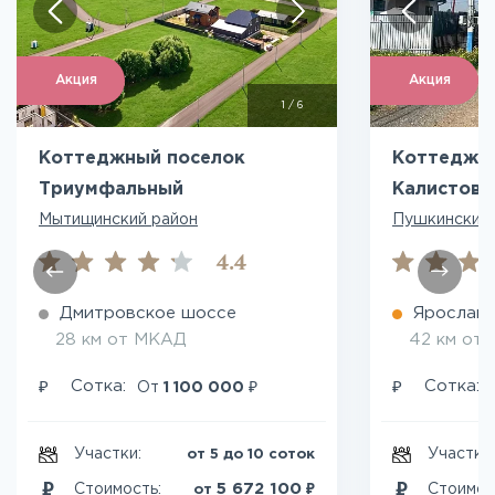
Акция
Акция
1
/
6
Коттеджный поселок
Коттеджн
Триумфальный
Калистово
Мытищинский район
Пушкинский 
4.4
Дмитровское шоссе
Ярославс
28 км от МКАД
42 км от
₽
₽
₽
Сотка:
Сотка:
От
1 100 000
Участки:
Участки
от 5 до 10 соток
₽
5 672 100
Стоимость:
Стоимос
от