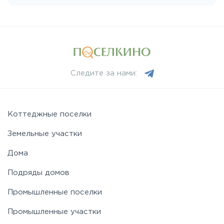
Пятницкое
Рогачёвское
Следите за нами:
Рублево-Успенское
Симферопольское
Коттеджные поселки
Земельные участки
Таракановское
Дома
Подряды домов
Фряновское
Промышленные поселки
Щелковское
Промышленные участки