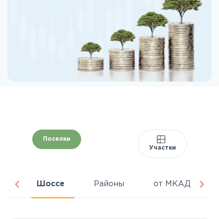
Поселки
Участки
ня
Шоссе
Районы
от МКАД