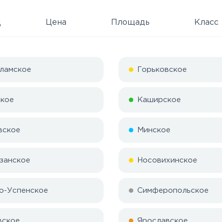
Д
Цена
Площадь
Класс
ламское
Горьковское
кое
Каширское
вское
Минское
занское
Носовихинское
о-Успенское
Симферопольское
вское
Ярославское