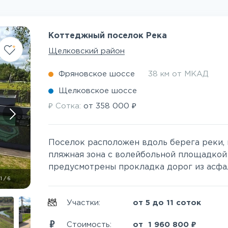
Коттеджный поселок Река
Щелковский район
Фряновское шоссе
38 км от МКАД
Щелковское шоссе
₽
₽
Сотка:
от
358 000
Поселок расположен вдоль берега реки, 
пляжная зона с волейбольной площадкой
предусмотрены прокладка дорог из асфал
1
/
6
Участки:
от 5 до 11 соток
₽
Стоимость:
от
1 960 800