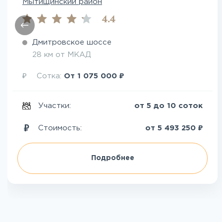
Мытищинский район
4.4
Дмитровское шоссе
28 км от МКАД
₽
₽
Сотка:
От
1 075 000
Участки:
от 5 до 10 соток
₽
Стоимость:
от
5 493 250
Подробнее