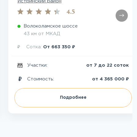
Истринский район
4.5
Волоколамское шоссе
43 км от МКАД
₽
₽
Сотка:
От
663 350
Участки:
от 7 до 22 соток
₽
Стоимость:
от
4 365 000
Подробнее