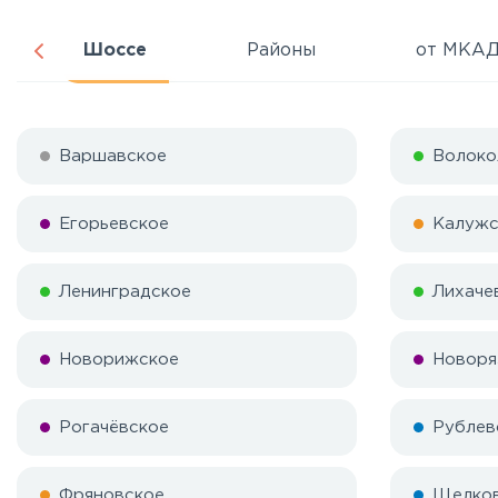
Шоссе
Районы
от МКА
Варшавское
Волоко
Егорьевское
Калужс
Ленинградское
Лихаче
Новорижское
Новоря
Рогачёвское
Рублев
Фряновское
Щелко