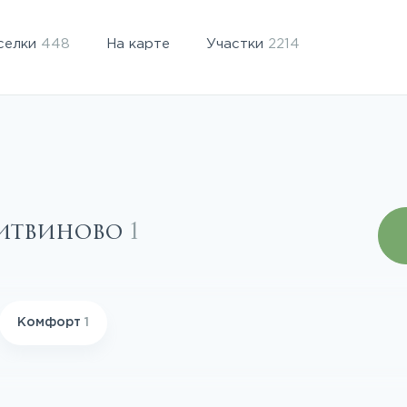
селки
448
На карте
Участки
2214
Литвиново
1
Комфорт
1